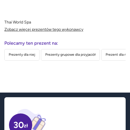
Thai World Spa
Zobacz więcej prezentów tego wykonawcy
Polecamy ten prezent na:
Prezenty dla niej
Prezenty grupowe dla przyjaciół
Prezent dla nau
30
zł