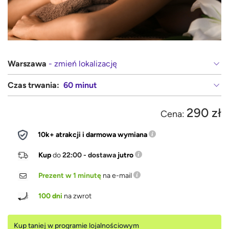
Warszawa
- zmień lokalizację
Czas trwania:
60 minut
290 zł
Cena:
10k+ atrakcji i darmowa wymiana
Kup
do
22:00 - dostawa
jutro
Prezent w 1 minutę
na e-mail
100 dni
na zwrot
Kup taniej w programie lojalnościowym