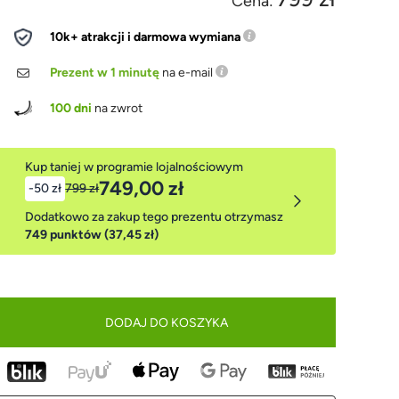
Cena:
10k+ atrakcji i darmowa wymiana
Prezent w 1 minutę
na e-mail
100 dni
na zwrot
Kup taniej w programie lojalnościowym
749,00 zł
-50 zł
799 zł
Dodatkowo za zakup tego prezentu otrzymasz
749 punktów (37,45 zł)
DODAJ DO KOSZYKA