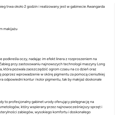
ieg trwa około 2 godzin i realizowany jest w gabinecie Awangarda
ym makijażu
 podkreśla oczy, nadając im efekt linera z rozproszeniem na
e. Zabieg przy zastosowaniu najnowszych technologii maszyny Long
, która pozwala zaoszczędzić ogrom czasu na co dzień oraz
się poprzez wprowadzenie w skórę pigmentu za pomocą cieniutkiej
era odpowiedni kontur i kolor pigmentu, tak by makijaż doskonale
y to profesjonalny gabinet urody oferujący pielęgnację na
metologów, który wspierany przez najnowocześniejszy sprzęt i
 sterylności zabiegów, wysokiego komfortu i doskonałego