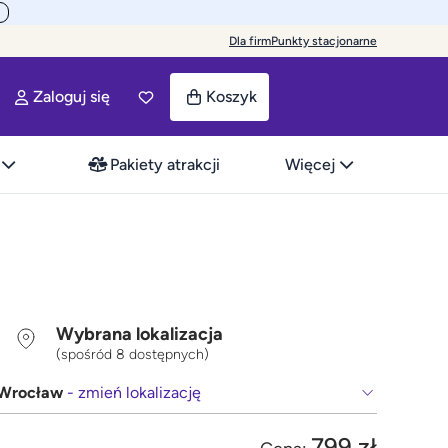
Dla firm
Punkty stacjonarne
Zaloguj się
Koszyk
Pakiety atrakcji
Więcej
Wybrana lokalizacja
(spośród 8 dostępnych)
Wrocław
- zmień lokalizację
799 zł