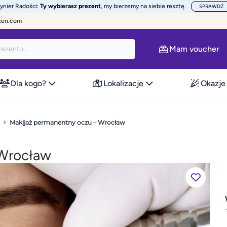
żynier Radości:
Ty wybierasz prezent
, my bierzemy na siebie resztę.
SPRAWDŹ
zen.com
Mam voucher
Dla kogo?
Lokalizacje
Okazje
Makijaż permanentny oczu – Wrocław
 Wrocław