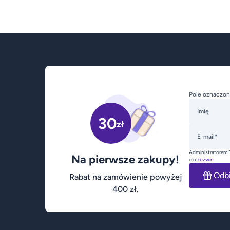
Pole oznaczon
Imię
30
zł
E-mail*
Administratorem 
Na pierwsze zakupy!
o.o.
rozwiń
Odb
Rabat na zamówienie powyżej
400 zł.