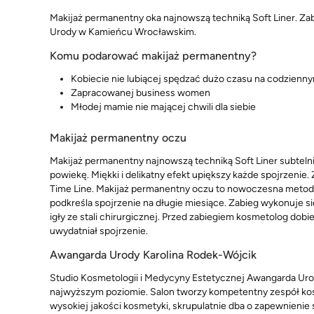
Makijaż permanentny oka najnowszą techniką Soft Liner. Zab
Urody w Kamieńcu Wrocławskim.
Komu podarować makijaż permanentny?
Kobiecie nie lubiącej spędzać dużo czasu na codzienn
Zapracowanej business women
Młodej mamie nie mającej chwili dla siebie
Makijaż permanentny oczu
Makijaż permanentny najnowszą techniką Soft Liner subtelnie
powiekę. Miękki i delikatny efekt upiększy każde spojrzeni
Time Line. Makijaż permanentny oczu to nowoczesna metoda
podkreśla spojrzenie na długie miesiące. Zabieg wykonuje 
igły ze stali chirurgicznej. Przed zabiegiem kosmetolog dobi
uwydatniał spojrzenie.
Awangarda Urody Karolina Rodek-Wójcik
Studio Kosmetologii i Medycyny Estetycznej Awangarda Urod
najwyższym poziomie. Salon tworzy kompetentny zespół kos
wysokiej jakości kosmetyki, skrupulatnie dba o zapewnienie