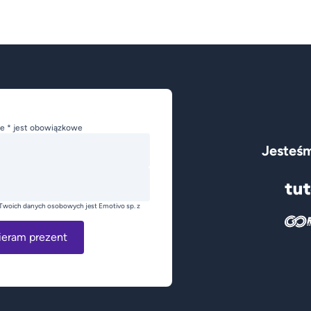
e * jest obowiązkowe
Jesteśm
Twoich danych osobowych jest Emotivo sp. z
ieram prezent