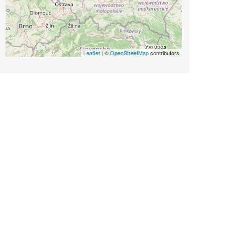
Leaflet
| ©
OpenStreetMap
contributors