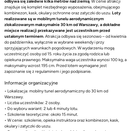
odbywa się zaledwie kilka metrów nad ziemią
. W cenie atrakcji
znajduje się komplet niezbędnego wyposażenia, obejmującego
kombinezon, kask, okulary ochronne oraz zatyczki do uszu.
Loty
realizowane są w mobilnym tunelu aerodynamicznym
zlokalizowanym maksymalnie 30 km od Warszawy, a dokładne
miejsce realizacji przekazywane jest uczestnikom przed
ustalonym terminem
. Atrakcja odbywa się sezonowo – od kwietnia
do października, wyłącznie w wybrane weekendy i przy
sprzyjających warunkach pogodowych. W wydarzeniu mogą
uczestniczyć osoby od 15. roku życia za zgodą rodzica lub
opiekuna prawnego. Maksymalna waga uczestnika wynosi 100 kg, a
maksymalny wzrost 195 cm. Przed lotem wymagane jest
zapoznanie się z regulaminem i jego podpisanie.
Informacje organizacyjne
• Lokalizacja: mobilny tunel aerodynamiczny do 30 km od
Warszawy.
• Liczba uczestników: 2 osoby.
• Do wyboru wariant: 2 lub 4 minuty lotu.
• Szkolenie teoretyczne: około 15 minut.
• W cenie: szkolenie, opieka instruktora oraz kombinezon, kask,
okulary i zatyczki do uszu.