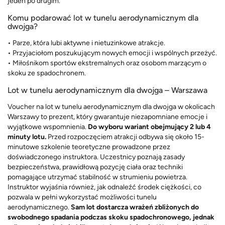
jeden po drugim.
Komu podarować lot w tunelu aerodynamicznym dla
dwojga?
• Parze, która lubi aktywne i nietuzinkowe atrakcje.
• Przyjaciołom poszukującym nowych emocji i wspólnych przeżyć.
• Miłośnikom sportów ekstremalnych oraz osobom marzącym o
skoku ze spadochronem.
Lot w tunelu aerodynamicznym dla dwojga – Warszawa
Voucher na lot w tunelu aerodynamicznym dla dwojga w okolicach
Warszawy to prezent, który gwarantuje niezapomniane emocje i
wyjątkowe wspomnienia.
Do wyboru wariant obejmujący 2 lub 4
minuty lotu.
Przed rozpoczęciem atrakcji odbywa się około 15-
minutowe szkolenie teoretyczne prowadzone przez
doświadczonego instruktora. Uczestnicy poznają zasady
bezpieczeństwa, prawidłową pozycję ciała oraz techniki
pomagające utrzymać stabilność w strumieniu powietrza.
Instruktor wyjaśnia również, jak odnaleźć środek ciężkości, co
pozwala w pełni wykorzystać możliwości tunelu
aerodynamicznego.
Sam lot dostarcza wrażeń zbliżonych do
swobodnego spadania podczas skoku spadochronowego, jednak