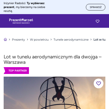
Inżynier Radości:
Ty wybierasz
prezent
, my bierzemy na siebie
SPRAWDŹ
resztę.
Prezenty
W powietrzu
Tunele aerodynamiczne
Lot w tun
Lot w tunelu aerodynamicznym dla dwojga –
Warszawa
TOP PARTNER