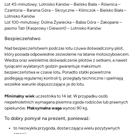
Lot 45-minutowy: Lotnisko Kaniów – Bielsko Biała – Równica –
Czantoria – Barania Góra – Skrzyczne – Klimczok – Bielsko Biała –
Lotnisko Kaniów
Lot 100-minutowy: Dolina Żywiecka – Babia Góra – Zakopane –
pasmo Tatr (Kasprowy i Giewont) – Lotnisko Kaniów
Bezpieczeństwo
Nad bezpieczeństwem podczas lotu czuwa doświadczony pilot,
który posiada odpowiednie zezwolenie na latanie motoszybowcem.
Wiedza oraz wieloletnie doświadczenie pilotów z setkami, a nawet
tysiącami wylatanych godzin gwarantuje maksimum
bezpieczeństwa w czasie lotu. Ponadto statki powietrzne
podlegają regularnej kontroli tj. przeglądy techniczne i spełniają
wszelkie warunki dopuszczające je do lotu.
Minimalny wiek
uczestnika to 14 lat. W przypadku osób
niepełnoletnich wymagana pisemna zgoda rodziców lub prawnych
opiekunów.
Maksymalna waga
wynosi 90 kg.
To dobry pomysł na prezent, ponieważ:
to niezwykła przygoda, dostarczająca wielu pozytywnych