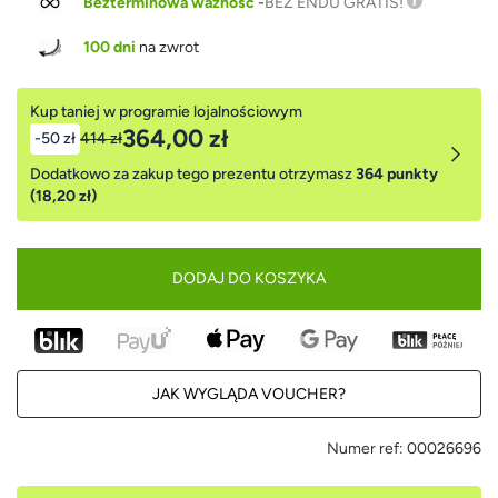
Bezterminowa ważność
-
BEZ ENDU GRATIS!
100 dni
na zwrot
Kup taniej w programie lojalnościowym
364,00 zł
-50 zł
414 zł
Dodatkowo za zakup tego prezentu otrzymasz
364 punkty
(18,20 zł)
DODAJ DO KOSZYKA
JAK WYGLĄDA VOUCHER?
Numer ref:
00026696