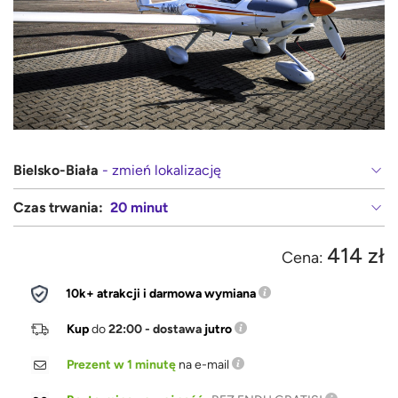
Bielsko-Biała
- zmień lokalizację
Czas trwania:
20 minut
414 zł
Cena:
10k+ atrakcji i darmowa wymiana
Kup
do
22:00 - dostawa
jutro
Prezent w 1 minutę
na e-mail