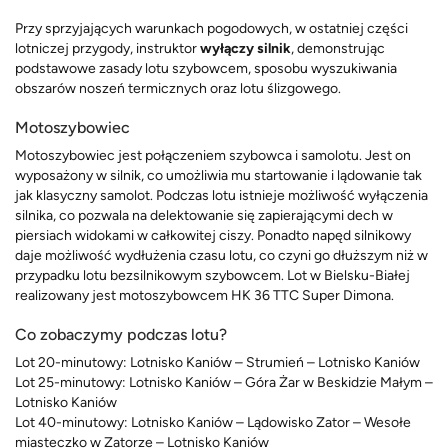
Przy sprzyjających warunkach pogodowych, w ostatniej części
lotniczej przygody, instruktor
wyłączy silnik
, demonstrując
podstawowe zasady lotu szybowcem, sposobu wyszukiwania
obszarów noszeń termicznych oraz lotu ślizgowego.
Motoszybowiec
Motoszybowiec jest połączeniem szybowca i samolotu. Jest on
wyposażony w silnik, co umożliwia mu startowanie i lądowanie tak
jak klasyczny samolot. Podczas lotu istnieje możliwość wyłączenia
silnika, co pozwala na delektowanie się zapierającymi dech w
piersiach widokami w całkowitej ciszy. Ponadto napęd silnikowy
daje możliwość wydłużenia czasu lotu, co czyni go dłuższym niż w
przypadku lotu bezsilnikowym szybowcem. Lot w Bielsku-Białej
realizowany jest motoszybowcem HK 36 TTC Super Dimona.
Co zobaczymy podczas lotu?
Lot 20-minutowy: Lotnisko Kaniów – Strumień – Lotnisko Kaniów
Lot 25-minutowy: Lotnisko Kaniów – Góra Żar w Beskidzie Małym –
Lotnisko Kaniów
Lot 40-minutowy: Lotnisko Kaniów – Lądowisko Zator – Wesołe
miasteczko w Zatorze – Lotnisko Kaniów