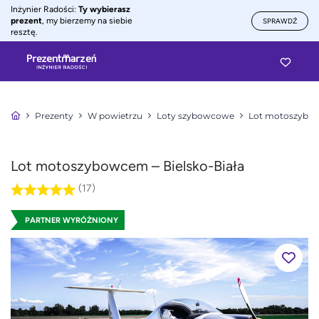
Inżynier Radości:
Ty wybierasz
prezent
, my bierzemy na siebie
SPRAWDŹ
resztę.
Prezenty
W powietrzu
Loty szybowcowe
Lot motoszyb
Lot motoszybowcem – Bielsko-Biała
(17)
PARTNER WYRÓŻNIONY