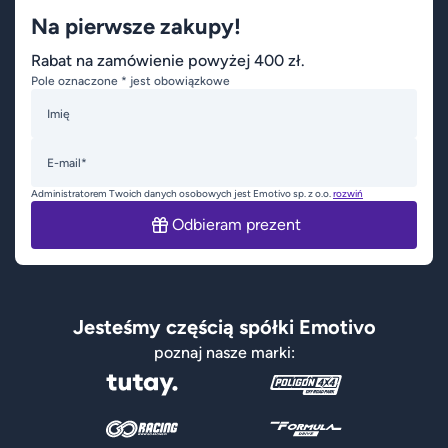
Na pierwsze zakupy!
Rabat na zamówienie powyżej 400 zł.
Pole oznaczone * jest obowiązkowe
Imię
E-mail*
Administratorem Twoich danych osobowych jest Emotivo sp. z o.o.
rozwiń
Odbieram prezent
Jesteśmy częścią spółki Emotivo
poznaj nasze marki: