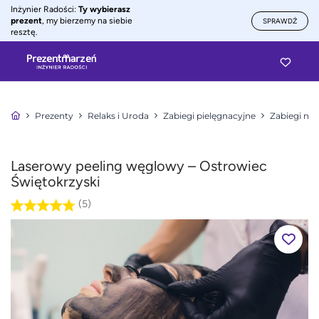
Inżynier Radości:
Ty wybierasz
prezent
, my bierzemy na siebie
SPRAWDŹ
resztę.
Prezenty
Relaks i Uroda
Zabiegi pielęgnacyjne
Zabiegi na 
Laserowy peeling węglowy – Ostrowiec
Świętokrzyski
(5)