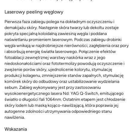
Laserowy peeling węglowy
Pierwsza faza zabiegu polega na dokładnym oczyszczeniu i
demakijażu skóry. Następnie s
kóra twarzy lub dekoltu zostaje
pokryta specjalną koloidalną zawiesiną węgla i poddana
naświetlaniu promieniem laserowym.
Podczas zabiegu drobinki
węgla wnikają w najdrobniejsze nierówności, zagłębienia oraz pory
i absorbują energię światła laserowego.
Połączenie efektów
fotoablacji zewnętrznej warstwy naskórka wraz z jego
niedoskonałościami oraz fototermolizy powodują oczyszczenie i
zwężenie porów skóry, ujednolicenie kolorytu, stymulację
produkcji kolagenu, zmniejszenie stanów zapalnych, stymulację
komórek skóry do odbudowy oraz ustabilizowanie wydzielania
sebum.
Zabieg wykonywany jest przy zastosowaniu
wysokoenergetycznego lasera Nd: YAG Q-Switch, emitującego
światło o długości fali 1064nm.
Ostatnim etapem jest chłodzenie
skóry lodem lub maską kojąco-nawilżającą, która poprawia jej
autogenne zdolności utrzymywania odpowiedniego stanu
nawilżenia.
Wskazania