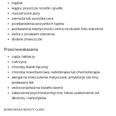
trądzik
wągry, pryszcze, krostki i grudki
rozszerzone pory
ziemista lub szorstka cera
przebarwienia wszystkich typów
pozbawiona elastyczności skóra na skutek foto starzenia
skóra z oznakami starzenia
drobne zmarszczki
Przeciwwskazania
ciąża i laktacja
cukrzyca
choroby tkanki łącznej
choroba nowotworowa, radioterapia lub chemioterapia
alergia na znieczulenie miejscowe, antybiotyk lub inny
podawany lek
skóra wrażliwa na światło lasera
zaburzenia psychoneurotyczne, także uzależnienie od
alkoholu i narkotyków
BORKOWSKA BEAUTY CLINIC