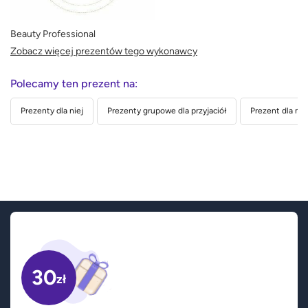
Beauty Professional
Zobacz więcej prezentów tego wykonawcy
Polecamy ten prezent na:
Prezenty dla niej
Prezenty grupowe dla przyjaciół
Prezent dla nau
30
zł