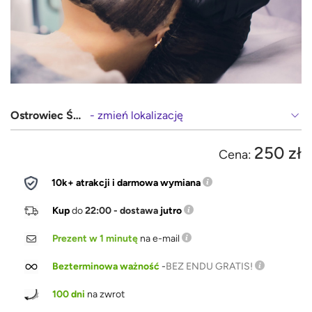
Ostrowiec Świętokrzyski
- zmień lokalizację
250 zł
Cena:
10k+ atrakcji i darmowa wymiana
Kup
do
22:00 - dostawa
jutro
Prezent w 1 minutę
na e-mail
Bezterminowa ważność
-
BEZ ENDU GRATIS!
100 dni
na zwrot