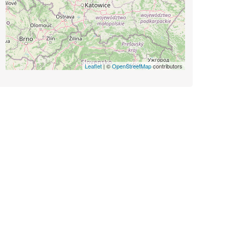
Leaflet
| ©
OpenStreetMap
contributors