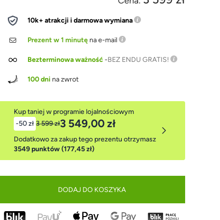
Cena:
10k+ atrakcji i darmowa wymiana
Prezent w 1 minutę
na e-mail
Bezterminowa ważność
-
BEZ ENDU GRATIS!
100 dni
na zwrot
Kup taniej w programie lojalnościowym
3 549,00 zł
-50 zł
3 599 zł
Dodatkowo za zakup tego prezentu otrzymasz
3549 punktów (177,45 zł)
DODAJ DO KOSZYKA