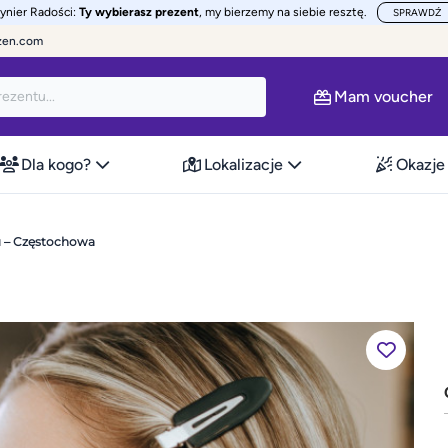
żynier Radości:
Ty wybierasz prezent
, my bierzemy na siebie resztę.
SPRAWDŹ
zen.com
Mam voucher
Dla kogo?
Lokalizacje
Okazje
u – Częstochowa