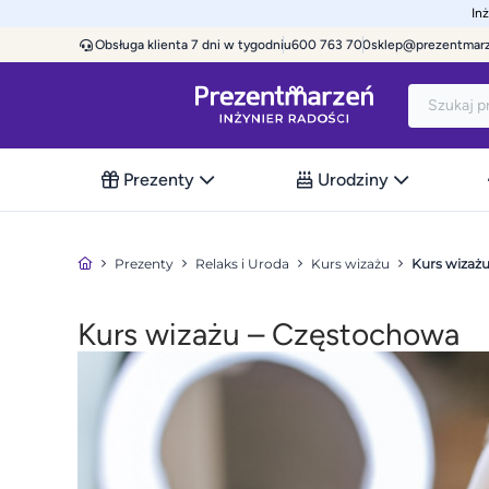
In
Obsługa klienta 7 dni w tygodniu
600 763 700
sklep@prezentmar
Prezenty
Urodziny
Prezenty
Relaks i Uroda
Kurs wizażu
Kurs wizaż
Kurs wizażu – Częstochowa