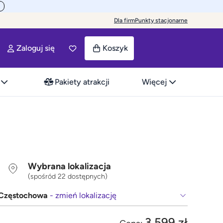
Dla firm
Punkty stacjonarne
Zaloguj się
Koszyk
Pakiety atrakcji
Więcej
Wybrana lokalizacja
(spośród 22 dostępnych)
Częstochowa
- zmień lokalizację
3 599 zł