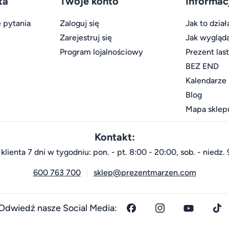
ta
Twoje konto
Informac
 pytania
Zaloguj się
Jak to dział
Zarejestruj się
Jak wygląd
Program lojalnościowy
Prezent las
BEZ END
Kalendarze
Blog
Mapa sklep
Kontakt:
klienta 7 dni w tygodniu: pon. - pt. 8:00 - 20:00, sob. - niedz. 
600 763 700
sklep@prezentmarzen.com
Odwiedź nasze Social Media: