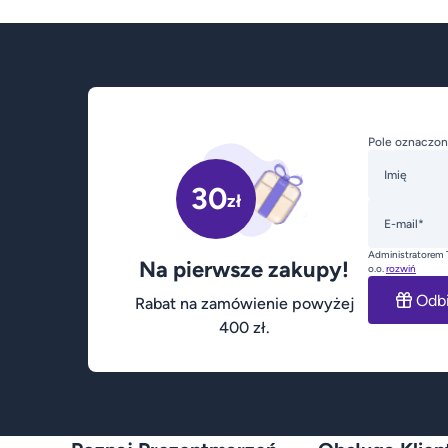
Pole oznaczon
Imię
30
zł
E-mail*
Administratorem 
Na pierwsze zakupy!
o.o.
rozwiń
Odb
Rabat na zamówienie powyżej
400 zł.