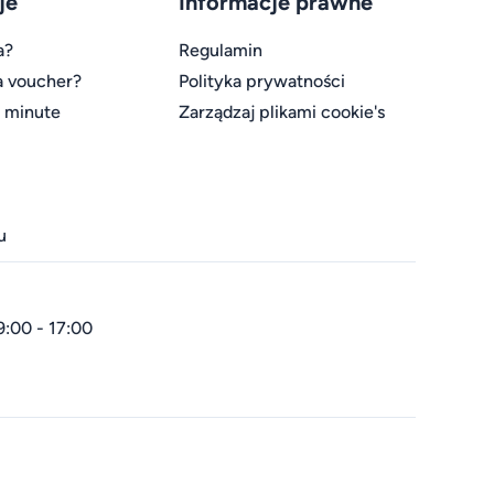
je
Informacje prawne
a?
Regulamin
a voucher?
Polityka prywatności
t minute
Zarządzaj plikami cookie's
u
9:00 - 17:00