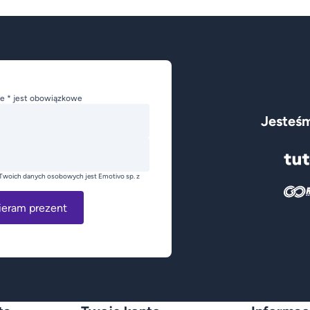
e * jest obowiązkowe
Jesteśm
Twoich danych osobowych jest Emotivo sp. z
ieram prezent