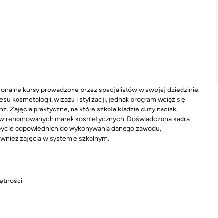
nalne kursy prowadzone przez specjalistów w swojej dziedzinie.
u kosmetologii, wizażu i stylizacji, jednak program wciąż się
anż. Zajęcia praktyczne, na które szkoła kładzie duży nacisk,
tów renomowanych marek kosmetycznych. Doświadczona kadra
bycie odpowiednich do wykonywania danego zawodu,
wnież zajęcia w systemie szkolnym.
jętności