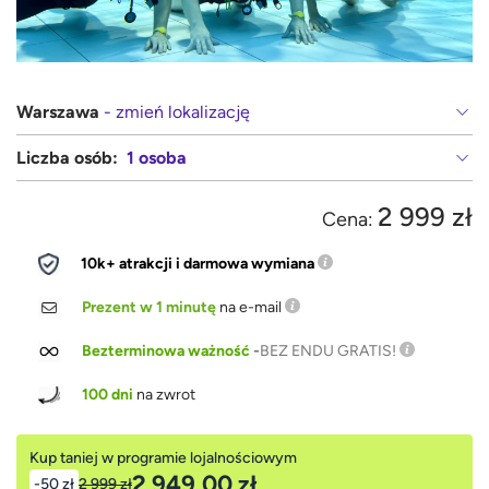
Warszawa
- zmień lokalizację
Liczba osób:
1 osoba
2 999 zł
Cena:
10k+ atrakcji i darmowa wymiana
Prezent w 1 minutę
na e-mail
Bezterminowa ważność
-
BEZ ENDU GRATIS!
100 dni
na zwrot
Kup taniej w programie lojalnościowym
2 949,00 zł
-50 zł
2 999 zł