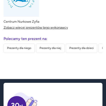
Centrum Nurkowe Zyfia
Zobacz więcej prezentów tego wykonawcy
Polecamy ten prezent na:
Prezenty dla niego
Prezenty dla niej
Prezenty dla dzieci
Pre
30
zł