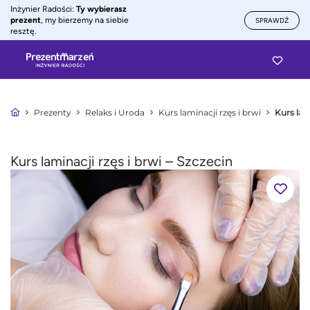
Inżynier Radości:
Ty wybierasz
prezent
, my bierzemy na siebie
SPRAWDŹ
resztę.
Prezenty
Relaks i Uroda
Kurs laminacji rzęs i brwi
Kurs lam
Kurs laminacji rzęs i brwi – Szczecin