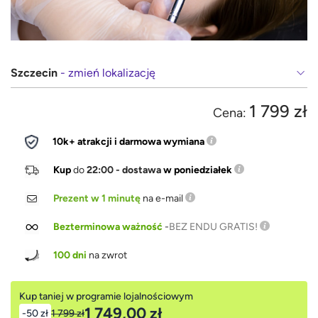
Szczecin
- zmień lokalizację
1 799 zł
Cena:
10k+ atrakcji i darmowa wymiana
Kup
do
22:00 - dostawa
w poniedziałek
Prezent w 1 minutę
na e-mail
Bezterminowa ważność
-
BEZ ENDU GRATIS!
100 dni
na zwrot
Kup taniej w programie lojalnościowym
1 749,00 zł
-50 zł
1 799 zł