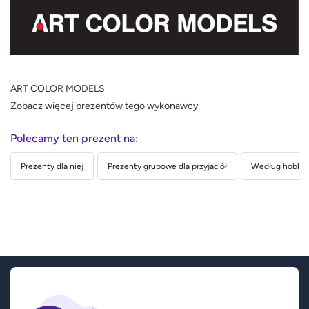
ART COLOR MODELS
Zobacz więcej prezentów tego wykonawcy
Polecamy ten prezent na:
Prezenty dla niej
Prezenty grupowe dla przyjaciół
Według hobby 