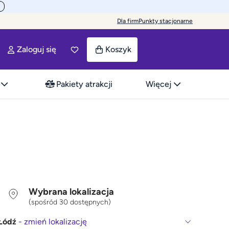
Dla firm
Punkty stacjonarne
Zaloguj się
Koszyk
Pakiety atrakcji
Więcej
Wybrana lokalizacja
(spośród 30 dostępnych)
Łódź
- zmień lokalizację