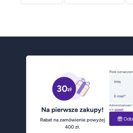
Pole oznaczon
Imię
30
zł
E-mail*
Administratorem 
Na pierwsze zakupy!
o.o.
rozwiń
Odb
Rabat na zamówienie powyżej
400 zł.