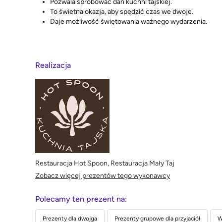
Pozwala spróbować dań kuchni tajskiej.
To świetna okazja, aby spędzić czas we dwoje.
Daje możliwość świętowania ważnego wydarzenia.
Realizacja
Restauracja Hot Spoon, Restauracja Mały Taj
Zobacz więcej prezentów tego wykonawcy
Polecamy ten prezent na:
Prezenty dla dwojga
Prezenty grupowe dla przyjaciół
W