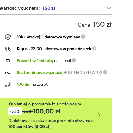
Wartość vouchera:
150 zł
150 zł
Cena:
10k+ atrakcji i darmowa wymiana
Kup
do
22:00 - dostawa
w poniedziałek
Prezent w 1 minutę
na e-mail
Bezterminowa ważność
-
BEZ ENDU GRATIS!
100 dni
na zwrot
Kup taniej w programie lojalnościowym
100,00 zł
-50 zł
150 zł
Dodatkowo za zakup tego prezentu otrzymasz
100 punktów (5,00 zł)