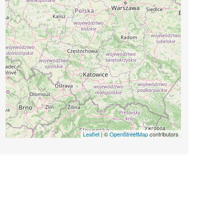
Leaflet
| ©
OpenStreetMap
contributors