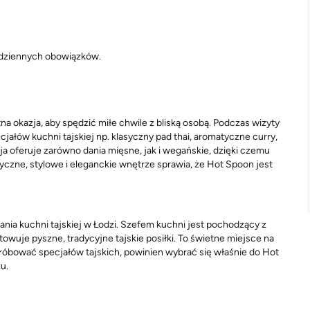
odziennych obowiązków.
na okazja, aby spędzić miłe chwile z bliską osobą. Podczas wizyty
łów kuchni tajskiej np. klasyczny pad thai, aromatyczne curry,
acja oferuje zarówno dania mięsne, jak i wegańskie, dzięki czemu
czne, stylowe i eleganckie wnętrze sprawia, że Hot Spoon jest
ania kuchni tajskiej w Łodzi. Szefem kuchni jest pochodzący z
wuje pyszne, tradycyjne tajskie posiłki. To świetne miejsce na
spróbować specjałów tajskich, powinien wybrać się właśnie do Hot
u.