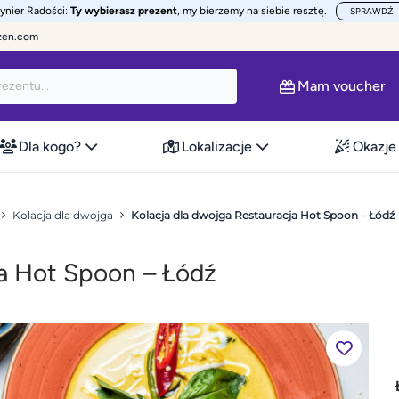
żynier Radości:
Ty wybierasz prezent
, my bierzemy na siebie resztę.
SPRAWDŹ
zen.com
Mam voucher
Dla kogo?
Lokalizacje
Okazje
Kolacja dla dwojga
Kolacja dla dwojga Restauracja Hot Spoon – Łódź
ja Hot Spoon – Łódź