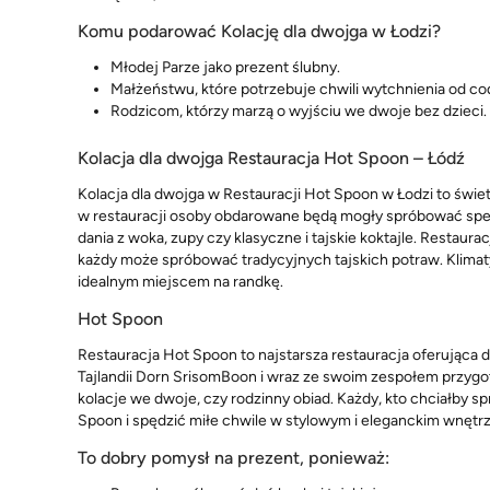
Komu podarować Kolację dla dwojga w Łodzi?
Młodej Parze jako prezent ślubny.
Małżeństwu, które potrzebuje chwili wytchnienia od c
Rodzicom, którzy marzą o wyjściu we dwoje bez dzieci.
Kolacja dla dwojga Restauracja Hot Spoon – Łódź
Kolacja dla dwojga w Restauracji Hot Spoon w Łodzi to świet
w restauracji osoby obdarowane będą mogły spróbować specja
dania z woka, zupy czy klasyczne i tajskie koktajle. Restaur
każdy może spróbować tradycyjnych tajskich potraw. Klimaty
idealnym miejscem na randkę.
Hot Spoon
Restauracja Hot Spoon to najstarsza restauracja oferująca d
Tajlandii Dorn SrisomBoon i wraz ze swoim zespołem przygoto
kolacje we dwoje, czy rodzinny obiad. Każdy, kto chciałby 
Spoon i spędzić miłe chwile w stylowym i eleganckim wnętrz
To dobry pomysł na prezent, ponieważ: