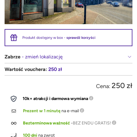
Produkt dostępny w box -
sprawdź korzyści
Zabrze
- zmień lokalizację
Wartość vouchera:
250 zł
250 zł
Cena:
10k+ atrakcji i darmowa wymiana
Prezent w 1 minutę
na e-mail
Bezterminowa ważność
-
BEZ ENDU GRATIS!
100 dni
na zwrot