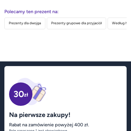
Polecamy ten prezent na:
Prezenty dla dwojga
Prezenty grupowe dla przyjaciół
Według hob
30
zł
Na pierwsze zakupy!
Rabat na zamówienie powyżej 400 zł.
Pole oznaczone * jest obowiązkowe