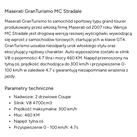
Maserati GranTurismo MC Stradale
Maserati GranTurismo to samochód sportowy typu grand tourer
produkowany przez włoską firmę Maserati od 2007 roku. Wersja
MC Stradale jest drogową wersją rasowej wyścigówki, wywodzącą
się wprost z samochodów torowych, startujących w klasie GT4.
GranTurismo uosabia nieodparty urok włoskiego stylu oraz
ekscytujący rajdowy charakter. Auto wyposażone zostało w silnik
V8 o pojemności 4.7 litra i mocy 460 KM. Napęd przenoszony na
tylną oś, prędkość dochodząca do 300 km/h i przyspieszenie 0-
100 km/h w zaledwie 4,7 s gwarantują niezapomniane wrażenia z
jazdy.
Parametry techniczne
Nadwozie: 2 drzwiowe Coupe
Silnik: V8 4700cm3
Prędkość maksymalna: 300 km/h
Moc: 460 KM
Napęd: tylna oś
Przyspieszenie 0 - 100 km/h: 4.7s