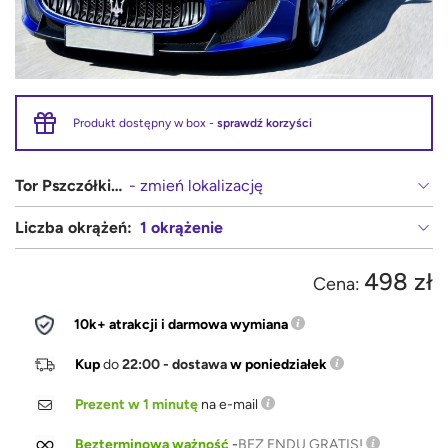
Produkt dostępny w box -
sprawdź korzyści
Tor Pszczółki (Gdańsk, Pruszcz Gdański)
- zmień lokalizację
Liczba okrążeń:
1 okrążenie
498 zł
Cena:
10k+ atrakcji i darmowa wymiana
Kup
do
22:00 - dostawa
w poniedziałek
Prezent w 1 minutę
na e-mail
Bezterminowa ważność
-
BEZ ENDU GRATIS!