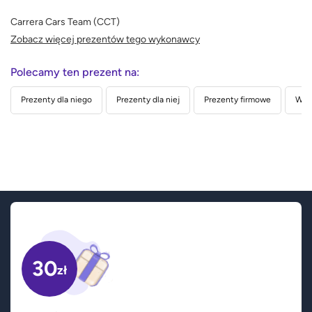
Carrera Cars Team (CCT)
Zobacz więcej prezentów tego wykonawcy
Polecamy ten prezent na:
Prezenty dla niego
Prezenty dla niej
Prezenty firmowe
Wed
30
zł