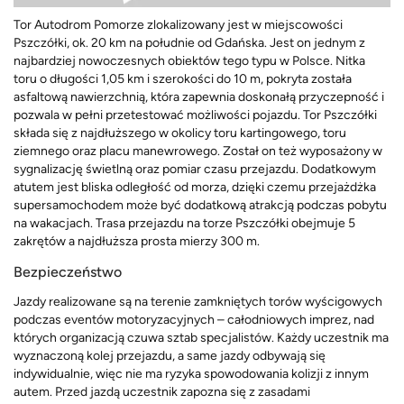
Tor Autodrom Pomorze zlokalizowany jest w miejscowości
Pszczółki, ok. 20 km na południe od Gdańska. Jest on jednym z
najbardziej nowoczesnych obiektów tego typu w Polsce. Nitka
toru o długości 1,05 km i szerokości do 10 m, pokryta została
asfaltową nawierzchnią, która zapewnia doskonałą przyczepność i
pozwala w pełni przetestować możliwości pojazdu. Tor Pszczółki
składa się z najdłuższego w okolicy toru kartingowego, toru
ziemnego oraz placu manewrowego. Został on też wyposażony w
sygnalizację świetlną oraz pomiar czasu przejazdu. Dodatkowym
atutem jest bliska odległość od morza, dzięki czemu przejażdżka
supersamochodem może być dodatkową atrakcją podczas pobytu
na wakacjach. Trasa przejazdu na torze Pszczółki obejmuje 5
zakrętów a najdłuższa prosta mierzy 300 m.
Bezpieczeństwo
Jazdy realizowane są na terenie zamkniętych torów wyścigowych
podczas eventów motoryzacyjnych – całodniowych imprez, nad
których organizacją czuwa sztab specjalistów. Każdy uczestnik ma
wyznaczoną kolej przejazdu, a same jazdy odbywają się
indywidualnie, więc nie ma ryzyka spowodowania kolizji z innym
autem. Przed jazdą uczestnik zapozna się z zasadami