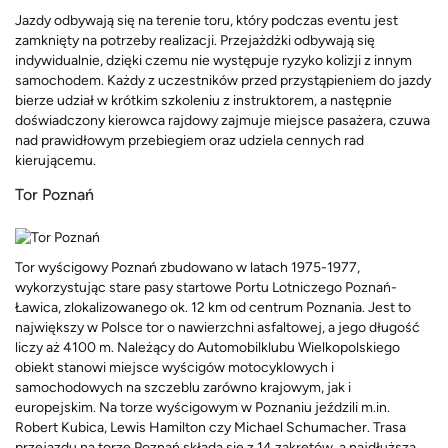
Jazdy odbywają się na terenie toru, który podczas eventu jest
zamknięty na potrzeby realizacji. Przejażdżki odbywają się
indywidualnie, dzięki czemu nie występuje ryzyko kolizji z innym
samochodem. Każdy z uczestników przed przystąpieniem do jazdy
bierze udział w krótkim szkoleniu z instruktorem, a następnie
doświadczony kierowca rajdowy zajmuje miejsce pasażera, czuwa
nad prawidłowym przebiegiem oraz udziela cennych rad
kierującemu.
Tor Poznań
Tor wyścigowy Poznań zbudowano w latach 1975-1977,
wykorzystując stare pasy startowe Portu Lotniczego Poznań-
Ławica, zlokalizowanego ok. 12 km od centrum Poznania. Jest to
największy w Polsce tor o nawierzchni asfaltowej, a jego długość
liczy aż 4100 m. Należący do Automobilklubu Wielkopolskiego
obiekt stanowi miejsce wyścigów motocyklowych i
samochodowych na szczeblu zarówno krajowym, jak i
europejskim. Na torze wyścigowym w Poznaniu jeździli m.in.
Robert Kubica, Lewis Hamilton czy Michael Schumacher. Trasa
przejazdu na torze Poznań składa się z 14 zakrętów, a najdłuższa