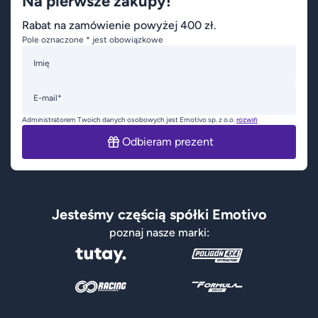
Na pierwsze zakupy!
Rabat na zamówienie powyżej 400 zł.
Pole oznaczone * jest obowiązkowe
Imię
E-mail*
Administratorem Twoich danych osobowych jest Emotivo sp. z o.o.
rozwiń
Odbieram prezent
Jesteśmy częścią spółki Emotivo
poznaj nasze marki: