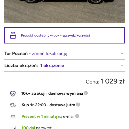
Produkt dostępny w box -
sprawdź korzyści
Tor Poznań
- zmień lokalizację
Liczba okrążeń:
1 okrążenie
1 029 zł
Cena:
10k+ atrakcji i darmowa wymiana
Kup
do
22:00 - dostawa
jutro
Prezent w 1 minutę
na e-mail
100 dni
na zwrot