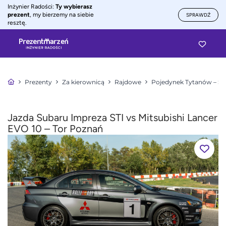
Inżynier Radości:
Ty wybierasz
prezent
, my bierzemy na siebie
SPRAWDŹ
resztę.
Prezenty
Za kierownicą
Rajdowe
Pojedynek Tytanów – Sub
Jazda Subaru Impreza STI vs Mitsubishi Lancer
EVO 10 – Tor Poznań