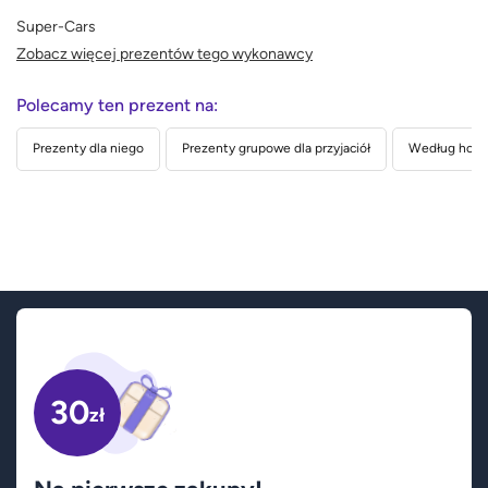
Super-Cars
Zobacz więcej prezentów tego wykonawcy
Polecamy ten prezent na:
Prezenty dla niego
Prezenty grupowe dla przyjaciół
Według hobb
30
zł