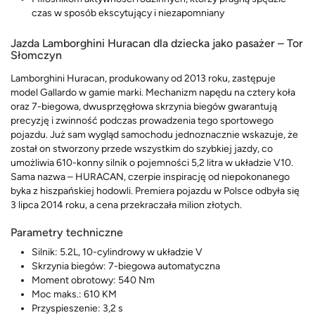
czas w sposób ekscytujący i niezapomniany
Jazda Lamborghini Huracan dla dziecka jako pasażer – Tor
Słomczyn
Lamborghini Huracan, produkowany od 2013 roku, zastępuje
model Gallardo w gamie marki. Mechanizm napędu na cztery koła
oraz 7-biegowa, dwusprzęgłowa skrzynia biegów gwarantują
precyzję i zwinność podczas prowadzenia tego sportowego
pojazdu. Już sam wygląd samochodu jednoznacznie wskazuje, że
został on stworzony przede wszystkim do szybkiej jazdy, co
umożliwia 610-konny silnik o pojemności 5,2 litra w układzie V10.
Sama nazwa – HURACAN, czerpie inspirację od niepokonanego
byka z hiszpańskiej hodowli. Premiera pojazdu w Polsce odbyła się
3 lipca 2014 roku, a cena przekraczała milion złotych.
Parametry techniczne
Silnik: 5.2L, 10-cylindrowy w układzie V
Skrzynia biegów: 7-biegowa automatyczna
Moment obrotowy: 540 Nm
Moc maks.: 610 KM
Przyspieszenie: 3,2 s