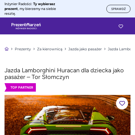
Inżynier Radości:
Ty wybierasz
prezent
, my bierzemy na siebie
SPRAWDŹ
resztę.
Prezenty
Za kierownicą
Jazda jako pasażer
Jazda Lamborgh
Jazda Lamborghini Huracan dla dziecka jako
pasażer – Tor Słomczyn
TOP PARTNER