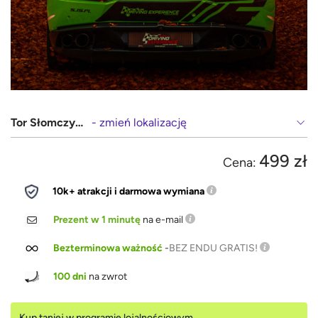
Tor Słomczyn (Warszawa, Grójec)
- zmień lokalizację
499 zł
Cena:
10k+ atrakcji i darmowa wymiana
Prezent w 1 minutę
na e-mail
Bezterminowa ważność
-
BEZ ENDU GRATIS!
100 dni
na zwrot
Kup taniej w programie lojalnościowym