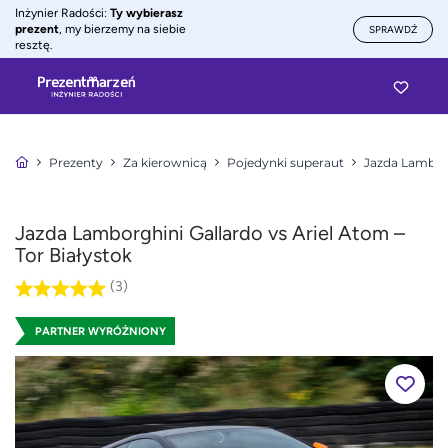
Inżynier Radości:
Ty wybierasz
prezent
, my bierzemy na siebie
SPRAWDŹ
resztę.
Prezenty
Za kierownicą
Pojedynki superaut
Jazda Lamborg
Jazda Lamborghini Gallardo vs Ariel Atom –
Tor Białystok
(3)
PARTNER WYRÓŻNIONY