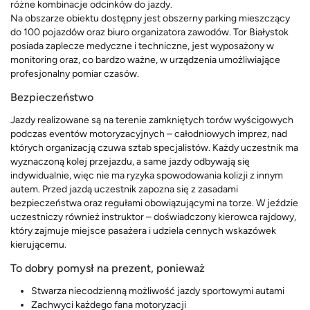
różne kombinacje odcinków do jazdy.
Na obszarze obiektu dostępny jest obszerny parking mieszczący
do 100 pojazdów oraz biuro organizatora zawodów. Tor Białystok
posiada zaplecze medyczne i techniczne, jest wyposażony w
monitoring oraz, co bardzo ważne, w urządzenia umożliwiające
profesjonalny pomiar czasów.
Bezpieczeństwo
Jazdy realizowane są na terenie zamkniętych torów wyścigowych
podczas eventów motoryzacyjnych – całodniowych imprez, nad
których organizacją czuwa sztab specjalistów. Każdy uczestnik ma
wyznaczoną kolej przejazdu, a same jazdy odbywają się
indywidualnie, więc nie ma ryzyka spowodowania kolizji z innym
autem. Przed jazdą uczestnik zapozna się z zasadami
bezpieczeństwa oraz regułami obowiązującymi na torze. W jeździe
uczestniczy również instruktor – doświadczony kierowca rajdowy,
który zajmuje miejsce pasażera i udziela cennych wskazówek
kierującemu.
To dobry pomysł na prezent, ponieważ
Stwarza niecodzienną możliwość jazdy sportowymi autami
Zachwyci każdego fana motoryzacji