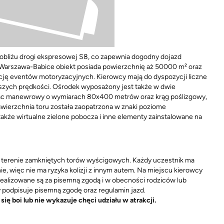
bliżu drogi ekspresowej S8, co zapewnia dogodny dojazd
ka Warszawa-Babice obiekt posiada powierzchnię aż 50000 m² oraz
ację eventów motoryzacyjnych. Kierowcy mają do dyspozycji liczne
ększych prędkości. Ośrodek wyposażony jest także w dwie
plac manewrowy o wymiarach 80x400 metrów oraz krąg poślizgowy,
awierzchnia toru została zaopatrzona w znaki poziome
kże wirtualne zielone pobocza i inne elementy zainstalowane na
 terenie zamkniętych torów wyścigowych. Każdy uczestnik ma
e, więc nie ma ryzyka kolizji z innym autem. Na miejscu kierowcy
realizowane są za pisemną zgodą i w obecności rodziców lub
 podpisuje pisemną zgodę oraz regulamin jazd.
ę boi lub nie wykazuje chęci udziału w atrakcji.