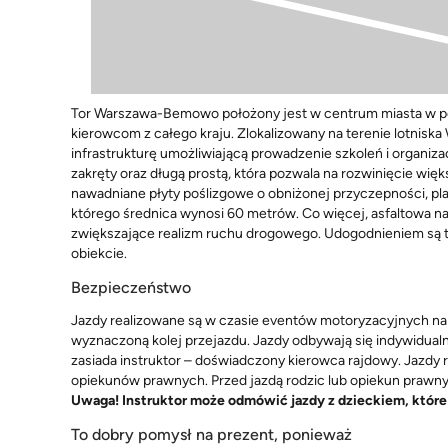
Tor Warszawa-Bemowo położony jest w centrum miasta w po
kierowcom z całego kraju. Zlokalizowany na terenie lotnis
infrastrukturę umożliwiającą prowadzenie szkoleń i organiz
zakręty oraz długą prostą, która pozwala na rozwinięcie wi
nawadniane płyty poślizgowe o obniżonej przyczepności, 
którego średnica wynosi 60 metrów. Co więcej, asfaltowa n
zwiększające realizm ruchu drogowego. Udogodnieniem są ta
obiekcie.
Bezpieczeństwo
Jazdy realizowane są w czasie eventów motoryzacyjnych na
wyznaczoną kolej przejazdu. Jazdy odbywają się indywidualni
zasiada instruktor – doświadczony kierowca rajdowy. Jazdy 
opiekunów prawnych. Przed jazdą rodzic lub opiekun prawny
Uwaga! Instruktor może odmówić jazdy z dzieckiem, które si
To dobry pomysł na prezent, ponieważ