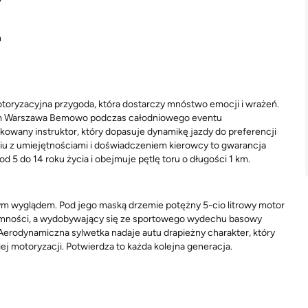
?
m
ryzacyjna przygoda, która dostarczy mnóstwo emocji i wrażeń.
wym Warszawa Bemowo podczas całodniowego eventu
owany instruktor, który dopasuje dynamikę jazdy do preferencji
iu z umiejętnościami i doświadczeniem kierowcy to gwarancja
d 5 do 14 roku życia i obejmuje pętlę toru o długości 1 km.
ym wyglądem. Pod jego maską drzemie potężny 5-cio litrowy motor
emności, a wydobywający się ze sportowego wydechu basowy
 Aerodynamiczna sylwetka nadaje autu drapieżny charakter, który
ej motoryzacji. Potwierdza to każda kolejna generacja.