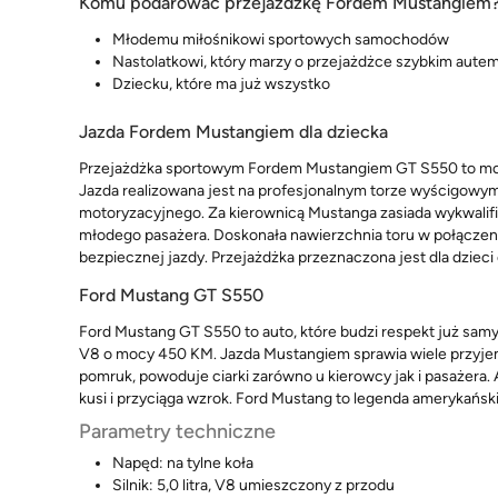
Komu podarować przejażdżkę Fordem Mustangiem
Młodemu miłośnikowi sportowych samochodów
Nastolatkowi, który marzy o przejażdżce szybkim aute
Dziecku, które ma już wszystko
Jazda Fordem Mustangiem dla dziecka
Przejażdżka sportowym Fordem Mustangiem GT S550 to moto
Jazda realizowana jest na profesjonalnym torze wyścigo
motoryzacyjnego. Za kierownicą Mustanga zasiada wykwalifik
młodego pasażera. Doskonała nawierzchnia toru w połączen
bezpiecznej jazdy. Przejażdżka przeznaczona jest dla dzieci o
Ford Mustang GT S550
Ford Mustang GT S550 to auto, które budzi respekt już sam
V8 o mocy 450 KM. Jazda Mustangiem sprawia wiele przyj
pomruk, powoduje ciarki zarówno u kierowcy jak i pasażera.
kusi i przyciąga wzrok. Ford Mustang to legenda amerykański
Parametry techniczne
Napęd: na tylne koła
Silnik: 5,0 litra, V8 umieszczony z przodu