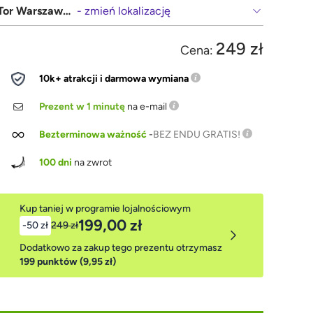
Tor Warszawa Bemowo
- zmień lokalizację
249 zł
Cena:
10k+ atrakcji i darmowa wymiana
Prezent w 1 minutę
na e-mail
Bezterminowa ważność
-
BEZ ENDU GRATIS!
100 dni
na zwrot
Kup taniej w programie lojalnościowym
199,00 zł
-50 zł
249 zł
Dodatkowo za zakup tego prezentu otrzymasz
199 punktów (9,95 zł)