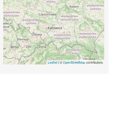
Leaflet
| ©
OpenStreetMap
contributors