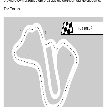
prawidłowym przebiegiem oraz udziela cennych rad kierującemu.
Tor Toruń