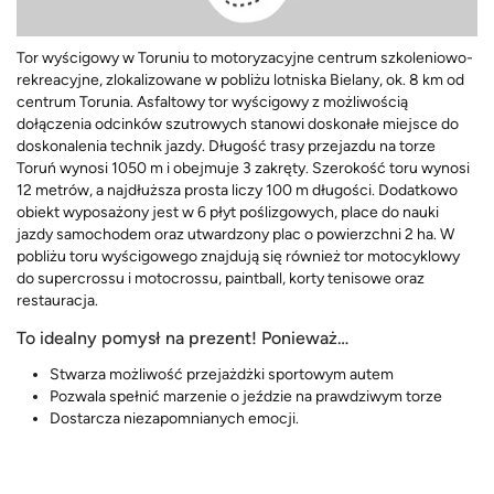
Tor wyścigowy w Toruniu to motoryzacyjne centrum szkoleniowo-
rekreacyjne, zlokalizowane w pobliżu lotniska Bielany, ok. 8 km od
centrum Torunia. Asfaltowy tor wyścigowy z możliwością
dołączenia odcinków szutrowych stanowi doskonałe miejsce do
doskonalenia technik jazdy. Długość trasy przejazdu na torze
Toruń wynosi 1050 m i obejmuje 3 zakręty. Szerokość toru wynosi
12 metrów, a najdłuższa prosta liczy 100 m długości. Dodatkowo
obiekt wyposażony jest w 6 płyt poślizgowych, place do nauki
jazdy samochodem oraz utwardzony plac o powierzchni 2 ha. W
pobliżu toru wyścigowego znajdują się również tor motocyklowy
do supercrossu i motocrossu, paintball, korty tenisowe oraz
restauracja.
To idealny pomysł na prezent! Ponieważ…
Stwarza możliwość przejażdżki sportowym autem
Pozwala spełnić marzenie o jeździe na prawdziwym torze
Dostarcza niezapomnianych emocji.