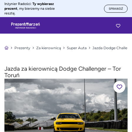
Inżynier Radości:
Ty wybierasz
prezent
, my bierzemy na siebie
SPRAWDŹ
resztę.
Prezenty
Za kierownicą
Super Auta
Jazda Dodge Challeng
Jazda za kierownicą Dodge Challenger – Tor
Toruń