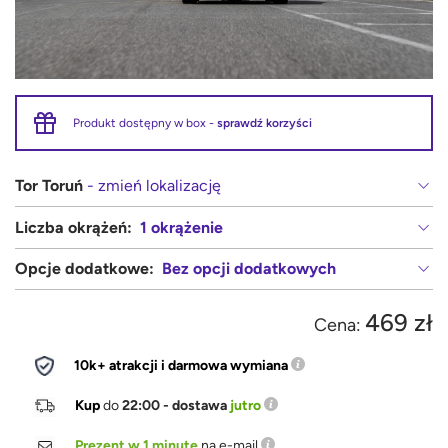
Produkt dostępny w box -
sprawdź korzyści
Tor Toruń
- zmień lokalizację
Liczba okrążeń:
1 okrążenie
Opcje dodatkowe:
Bez opcji dodatkowych
469 zł
Cena:
10k+ atrakcji i darmowa wymiana
Kup
do
22:00 - dostawa
jutro
Prezent w 1 minutę
na e-mail