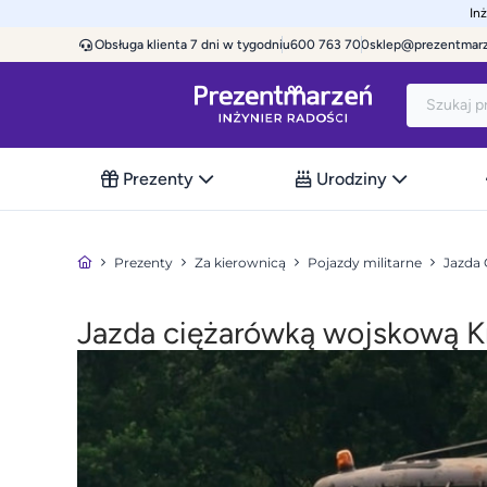
In
Obsługa klienta 7 dni w tygodniu
600 763 700
sklep@prezentmar
Prezenty
Urodziny
Prezenty
Za kierownicą
Pojazdy militarne
Jazda
Jazda ciężarówką wojskową K