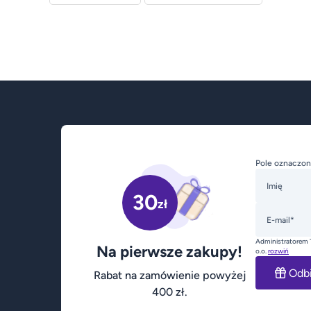
Pole oznaczon
Imię
30
zł
E-mail*
Administratorem 
Na pierwsze zakupy!
o.o.
rozwiń
Odb
Rabat na zamówienie powyżej
400 zł.