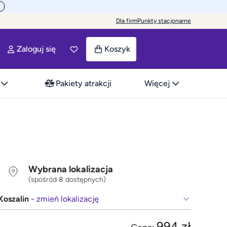
Dla firm
Punkty stacjonarne
Zaloguj się
Koszyk
Pakiety atrakcji
Więcej
Wybrana lokalizacja
(spośród 8 dostępnych)
Koszalin
- zmień lokalizację
994 zł