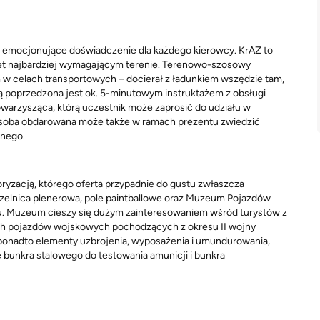
i emocjonujące doświadczenie dla każdego kierowcy. KrAZ to
wet najbardziej wymagającym terenie. Terenowo-szosowy
w celach transportowych – docierał z ładunkiem wszędzie tam,
wką poprzedzona jest ok. 5-minutowym instruktażem z obsługi
owarzysząca, którą uczestnik może zaprosić do udziału w
. Osoba obdarowana może także w ramach prezentu zwiedzić
nnego.
toryzacją, którego oferta przypadnie do gustu zwłaszcza
strzelnica plenerowa, pole paintballowe oraz Muzeum Pojazdów
su. Muzeum cieszy się dużym zainteresowaniem wśród turystów z
owych pojazdów wojskowych pochodzących z okresu II wojny
 ponadto elementy uzbrojenia, wyposażenia i umundurowania,
 bunkra stalowego do testowania amunicji i bunkra