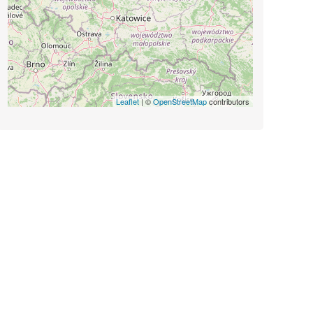
Leaflet
| ©
OpenStreetMap
contributors