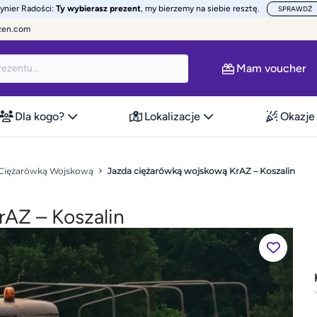
żynier Radości:
Ty wybierasz prezent
, my bierzemy na siebie resztę.
SPRAWDŹ
zen.com
Mam voucher
Dla kogo?
Lokalizacje
Okazje
 Ciężarówką Wojskową
Jazda ciężarówką wojskową KrAZ – Koszalin
rAZ – Koszalin