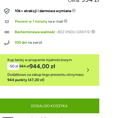
Cena:
10k+ atrakcji i darmowa wymiana
Prezent w 1 minutę
na e-mail
Bezterminowa ważność
-
BEZ ENDU GRATIS!
100 dni
na zwrot
Kup taniej w programie lojalnościowym
944,00 zł
-50 zł
994 zł
Dodatkowo za zakup tego prezentu otrzymasz
944 punkty (47,20 zł)
DODAJ DO KOSZYKA