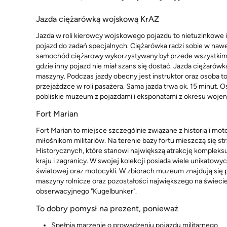
Jazda ciężarówką wojskową KrAZ
Jazda w roli kierowcy wojskowego pojazdu to nietuzinkowe 
pojazd do zadań specjalnych. Ciężarówka radzi sobie w na
samochód ciężarowy wykorzystywany był przede wszystkim 
gdzie inny pojazd nie miał szans się dostać. Jazda ciężaró
maszyny. Podczas jazdy obecny jest instruktor oraz osoba t
przejażdżce w roli pasażera. Sama jazda trwa ok. 15 minut
pobliskie muzeum z pojazdami i eksponatami z okresu woje
Fort Marian
Fort Marian to miejsce szczególnie związane z historią i mo
miłośnikom militariów. Na terenie bazy fortu mieszczą się 
Historycznych, które stanowi największą atrakcję komplek
kraju i zagranicy. W swojej kolekcji posiada wiele unikat
światowej oraz motocykli. W zbiorach muzeum znajdują się
maszyny rolnicze oraz pozostałości największego na świecie
obserwacyjnego "Kugelbunker".
To dobry pomysł na prezent, ponieważ
Spełnia marzenie o prowadzeniu pojazdu militarnego