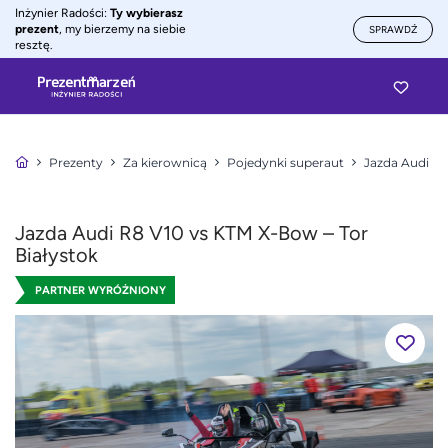
Inżynier Radości:
Ty wybierasz
prezent
, my bierzemy na siebie
SPRAWDŹ
resztę.
Prezenty
Za kierownicą
Pojedynki superaut
Jazda Audi R
Jazda Audi R8 V10 vs KTM X-Bow – Tor
Białystok
PARTNER WYRÓŻNIONY