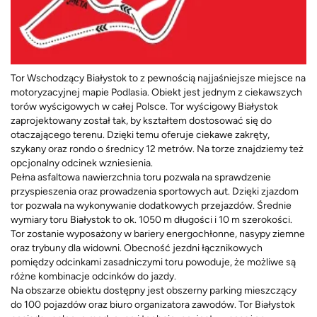
Tor Wschodzący Białystok to z pewnością najjaśniejsze miejsce na
motoryzacyjnej mapie Podlasia. Obiekt jest jednym z ciekawszych
torów wyścigowych w całej Polsce. Tor wyścigowy Białystok
zaprojektowany został tak, by kształtem dostosować się do
otaczającego terenu. Dzięki temu oferuje ciekawe zakręty,
szykany oraz rondo o średnicy 12 metrów. Na torze znajdziemy też
opcjonalny odcinek wzniesienia.
Pełna asfaltowa nawierzchnia toru pozwala na sprawdzenie
przyspieszenia oraz prowadzenia sportowych aut. Dzięki zjazdom
tor pozwala na wykonywanie dodatkowych przejazdów. Średnie
wymiary toru Białystok to ok. 1050 m długości i 10 m szerokości.
Tor zostanie wyposażony w bariery energochłonne, nasypy ziemne
oraz trybuny dla widowni. Obecność jezdni łącznikowych
pomiędzy odcinkami zasadniczymi toru powoduje, że możliwe są
różne kombinacje odcinków do jazdy.
Na obszarze obiektu dostępny jest obszerny parking mieszczący
do 100 pojazdów oraz biuro organizatora zawodów. Tor Białystok