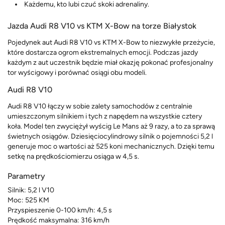
Każdemu, kto lubi czuć skoki adrenaliny.
Jazda Audi R8 V10 vs KTM X-Bow na torze Białystok
Pojedynek aut Audi R8 V10 vs KTM X-Bow to niezwykłe przeżycie,
które dostarcza ogrom ekstremalnych emocji. Podczas jazdy
każdym z aut uczestnik będzie miał okazję pokonać profesjonalny
tor wyścigowy i porównać osiągi obu modeli.
Audi R8 V10
Audi R8 V10 łączy w sobie zalety samochodów z centralnie
umieszczonym silnikiem i tych z napędem na wszystkie cztery
koła. Model ten zwyciężył wyścig Le Mans aż 9 razy, a to za sprawą
świetnych osiągów. Dziesięciocylindrowy silnik o pojemności 5,2 l
generuje moc o wartości aż 525 koni mechanicznych. Dzięki temu
setkę na prędkościomierzu osiąga w 4,5 s.
Parametry
Silnik: 5,2 l V10
Moc: 525 KM
Przyspieszenie 0-100 km/h: 4,5 s
Prędkość maksymalna: 316 km/h