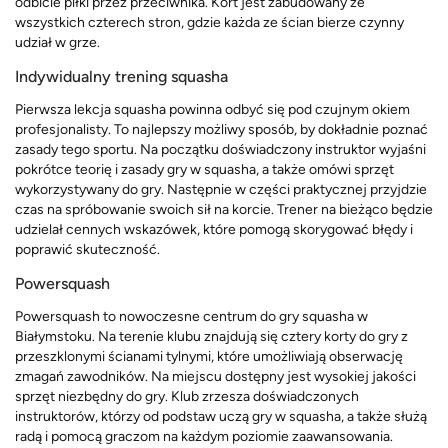
odbicie piłki przez przeciwnika. Kort jest zabudowany ze
wszystkich czterech stron, gdzie każda ze ścian bierze czynny
udział w grze.
Indywidualny trening squasha
Pierwsza lekcja squasha powinna odbyć się pod czujnym okiem
profesjonalisty. To najlepszy możliwy sposób, by dokładnie poznać
zasady tego sportu. Na początku doświadczony instruktor wyjaśni
pokrótce teorię i zasady gry w squasha, a także omówi sprzęt
wykorzystywany do gry. Następnie w części praktycznej przyjdzie
czas na spróbowanie swoich sił na korcie. Trener na bieżąco będzie
udzielał cennych wskazówek, które pomogą skorygować błędy i
poprawić skuteczność.
Powersquash
Powersquash to nowoczesne centrum do gry squasha w
Białymstoku. Na terenie klubu znajdują się cztery korty do gry z
przeszklonymi ścianami tylnymi, które umożliwiają obserwację
zmagań zawodników. Na miejscu dostępny jest wysokiej jakości
sprzęt niezbędny do gry. Klub zrzesza doświadczonych
instruktorów, którzy od podstaw uczą gry w squasha, a także służą
radą i pomocą graczom na każdym poziomie zaawansowania.