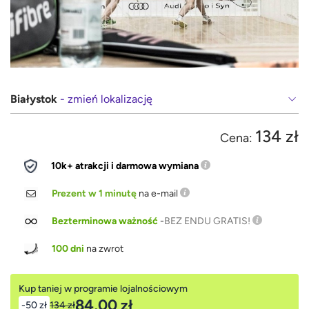
Białystok
- zmień lokalizację
134 zł
Cena:
10k+ atrakcji i darmowa wymiana
Prezent w 1 minutę
na e-mail
Bezterminowa ważność
-
BEZ ENDU GRATIS!
100 dni
na zwrot
Kup taniej w programie lojalnościowym
84,00 zł
-50 zł
134 zł