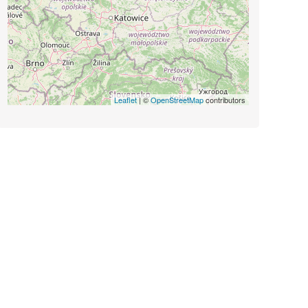
Leaflet
| ©
OpenStreetMap
contributors