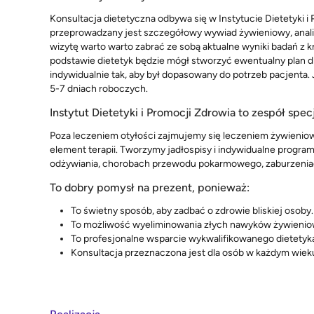
Konsultacja dietetyczna odbywa się w Instytucie Dietetyki i
przeprowadzany jest szczegółowy wywiad żywieniowy, analiz
wizytę warto warto zabrać ze sobą aktualne wyniki badań z kr
podstawie dietetyk będzie mógł stworzyć ewentualny plan die
indywidualnie tak, aby był dopasowany do potrzeb pacjenta. 
5-7 dniach roboczych.
Instytut Dietetyki i Promocji Zdrowia to zespół sp
Poza leczeniem otyłości zajmujemy się leczeniem żywienio
element terapii. Tworzymy jadłospisy i indywidualne progr
odżywiania, chorobach przewodu pokarmowego, zaburzeniach 
To dobry pomysł na prezent, ponieważ:
To świetny sposób, aby zadbać o zdrowie bliskiej osoby.
To możliwość wyeliminowania złych nawyków żywienio
To profesjonalne wsparcie wykwalifikowanego dietetyk
Konsultacja przeznaczona jest dla osób w każdym wieku 