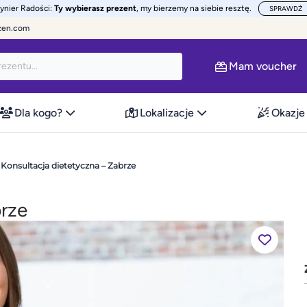
żynier Radości:
Ty wybierasz prezent
, my bierzemy na siebie resztę.
SPRAWDŹ
zen.com
Mam voucher
Dla kogo?
Lokalizacje
Okazje
Konsultacja dietetyczna – Zabrze
brze