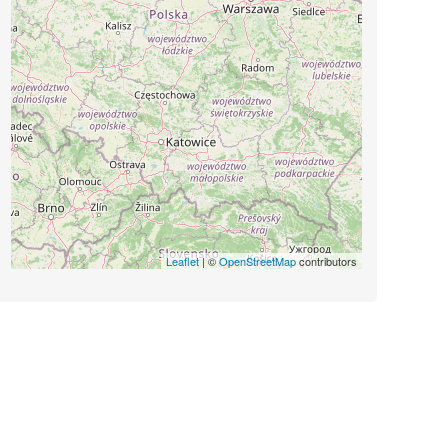
Leaflet
| ©
OpenStreetMap
contributors