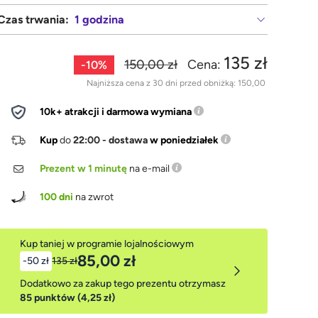
Czas trwania:
1 godzina
135 zł
150,00 zł
Cena:
-10%
Najniższa cena z 30 dni przed obniżką:
150,00
10k+ atrakcji i darmowa wymiana
Kup
do
22:00 - dostawa
w poniedziałek
Prezent w 1 minutę
na e-mail
100 dni
na zwrot
Kup taniej w programie lojalnościowym
85,00 zł
-50 zł
135 zł
Dodatkowo za zakup tego prezentu otrzymasz
85 punktów (4,25 zł)