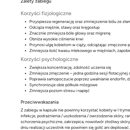
Zalety zabiegu
Korzyści fizjologiczne
Przyspiesza regenerację oraz zmniejszenie bólu ze złam
Odciąża mięśnie, stawy oraz kręgosłup
Znacznie zmniejsza bóle głowy oraz migrenę
Obniża wysokie ciśnienie krwi
Przynosi ulgę kobietom w ciąży, odciążając zmęczone p
Zmniejsza ilość kwasu mlekowego w mięśniach, zapobi
Korzyści psychologiczne
Zwiększa koncentrację, zdolność uczenia się
Zmniejsza zmęczenie – jedna godzina sesji flotacyjne
Poprawia samopoczucie poprzez uwalnianie endorfin, d
Synchronizuje obie półkule mózgowe
Zmniejsza poziom stresu i napięć
Przeciwwskazania
Z zabiegu w kapsule nie powinny korzystać kobiety w I trym
infekcje, podrażnienia / uszkodzenia / owrzodzenia skóry, ra
schorzenia psychiczne, zakrzepica, nowotwór złośliwy skóry
dniu realizacji uczestnik nie powinien się golić ani depilow