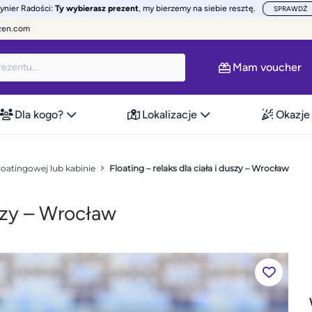
żynier Radości:
Ty wybierasz prezent
, my bierzemy na siebie resztę.
SPRAWDŹ
zen.com
Mam voucher
Dla kogo?
Lokalizacje
Okazje
floatingowej lub kabinie
Floating – relaks dla ciała i duszy – Wrocław
uszy – Wrocław