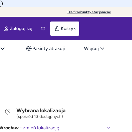
Dla firm
Punkty stacjonarne
Zaloguj się
Koszyk
Pakiety atrakcji
Więcej
Wybrana lokalizacja
(spośród 13 dostępnych)
Wrocław
- zmień lokalizację