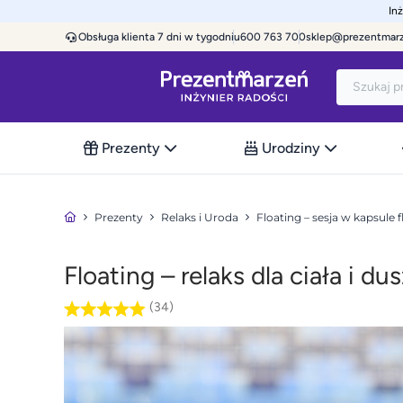
In
Obsługa klienta 7 dni w tygodniu
600 763 700
sklep@prezentmar
Prezenty
Urodziny
Prezenty
Relaks i Uroda
Floating – sesja w kapsule 
Floating – relaks dla ciała i d
(34)