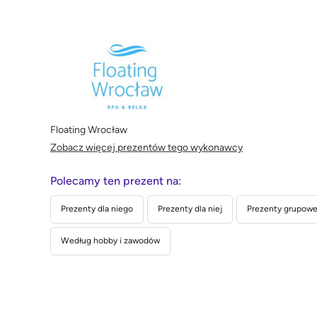
Floating Wrocław
Zobacz więcej prezentów tego wykonawcy
Polecamy ten prezent na:
Prezenty dla niego
Prezenty dla niej
Prezenty grupowe 
Według hobby i zawodów