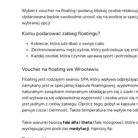
Wybierz voucher na floating i podaruj bliskiej osobie relak
obdarowana będzie swobodnie unosić się na wodzie w specjal
wybranej opcji.
Komu podarować zabieg floatingu?
Kobiecie, która lubi dbać o swoje ciało
Zestresowanemu mężczyźnie, który potrzebuje się zre
Każdej osobie, która czynnie uprawia sport i potrzebuj
Voucher na floating we Wrocławiu
Floating jest rodzajem seansu SPA, który wpływa odprężająco
zamykany jest w specjalnej kapsule floatingowej, wypełnion
naturalnym związkiem mineralnym składającym się z siarki i
soli wytwarza się odpowiednia wyporność i osoba unosi się
jest jednym z celów zabiegu. Oprócz tego, pobyt w kapsule
panuje cisza i ciemność. Także temperatura ma wpływ na odcz
Takie warunki tworzą
fale alfa i theta
(fale mózgowe), które 
występującymi podczas
medytacji
, hipnozy itp.