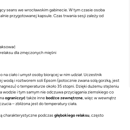
sujący seans we wrocławskim gabinecie. W tym czasie osoba
nie przygotowanej kapsule. Czas trwania sesji zależy od
laksować
e relaksu dla zmęczonych mięśni
 na ciało i umysł osoby biorącej w nim udział. Uczestnik
ej wodą i roztworem soli Epsom (potocznie zwana solą gorzką, jest
 magnezu) o temperaturze około 35 stopni. Dzięki dużemu stężeniu
 na wodzie i tym samym nie odczuwa przyciągania ziemskiego co
 ma
ograniczyć
także inne
bodźce zewnętrzne
, więc w wewnątrz
ucia – zbliżona jest do temperatury ciała.
są charakterystyczne podczas
głębokiego relaksu
, często