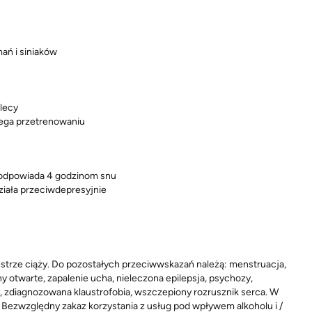
ań i siniaków
lecy
ega przetrenowaniu
j odpowiada 4 godzinom snu
ziała przeciwdepresyjnie
estrze ciąży. Do pozostałych przeciwwskazań należą: menstruacja,
ny otwarte, zapalenie ucha, nieleczona epilepsja, psychozy,
, zdiagnozowana klaustrofobia, wszczepiony rozrusznik serca. W
ać. Bezwzględny zakaz korzystania z usług pod wpływem alkoholu i /