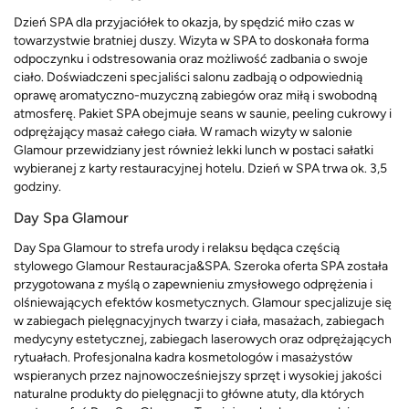
Dzień SPA dla przyjaciółek to okazja, by spędzić miło czas w
towarzystwie bratniej duszy. Wizyta w SPA to doskonała forma
odpoczynku i odstresowania oraz możliwość zadbania o swoje
ciało. Doświadczeni specjaliści salonu zadbają o odpowiednią
oprawę aromatyczno-muzyczną zabiegów oraz miłą i swobodną
atmosferę. Pakiet SPA obejmuje seans w saunie, peeling cukrowy i
odprężający masaż całego ciała. W ramach wizyty w salonie
Glamour przewidziany jest również lekki lunch w postaci sałatki
wybieranej z karty restauracyjnej hotelu. Dzień w SPA trwa ok. 3,5
godziny.
Day Spa Glamour
Day Spa Glamour to strefa urody i relaksu będąca częścią
stylowego Glamour Restauracja&SPA. Szeroka oferta SPA została
przygotowana z myślą o zapewnieniu zmysłowego odprężenia i
olśniewających efektów kosmetycznych. Glamour specjalizuje się
w zabiegach pielęgnacyjnych twarzy i ciała, masażach, zabiegach
medycyny estetycznej, zabiegach laserowych oraz odprężających
rytuałach. Profesjonalna kadra kosmetologów i masażystów
wspieranych przez najnowocześniejszy sprzęt i wysokiej jakości
naturalne produkty do pielęgnacji to główne atuty, dla których