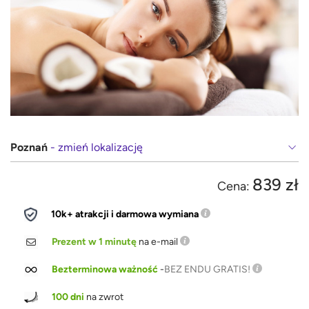
Poznań
- zmień lokalizację
839 zł
Cena:
10k+ atrakcji i darmowa wymiana
Prezent w 1 minutę
na e-mail
Bezterminowa ważność
-
BEZ ENDU GRATIS!
100 dni
na zwrot