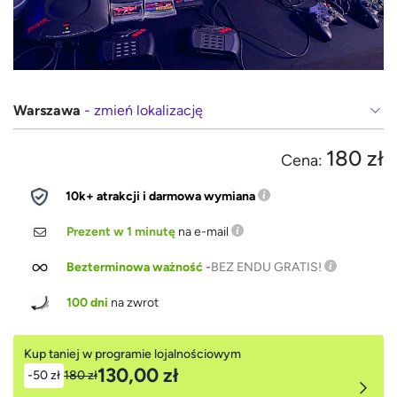
Warszawa
- zmień lokalizację
180 zł
Cena:
10k+ atrakcji i darmowa wymiana
Prezent w 1 minutę
na e-mail
Bezterminowa ważność
-
BEZ ENDU GRATIS!
100 dni
na zwrot
Kup taniej w programie lojalnościowym
130,00 zł
-50 zł
180 zł