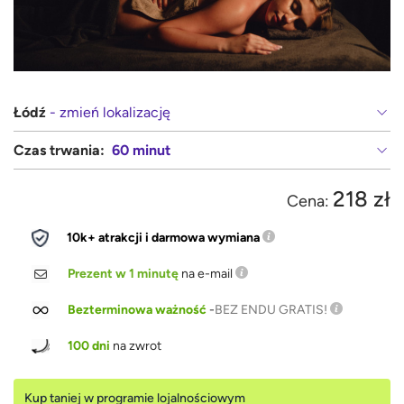
Łódź
- zmień lokalizację
Czas trwania:
60 minut
218 zł
Cena:
10k+ atrakcji i darmowa wymiana
Prezent w 1 minutę
na e-mail
Bezterminowa ważność
-
BEZ ENDU GRATIS!
100 dni
na zwrot
Kup taniej w programie lojalnościowym