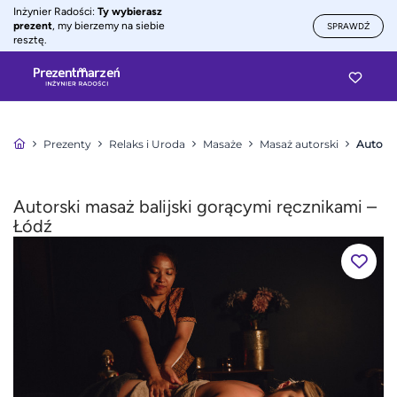
Inżynier Radości:
Ty wybierasz
prezent
, my bierzemy na siebie
SPRAWDŹ
resztę.
Prezenty
Relaks i Uroda
Masaże
Masaż autorski
Autorsk
Autorski masaż balijski gorącymi ręcznikami –
Łódź