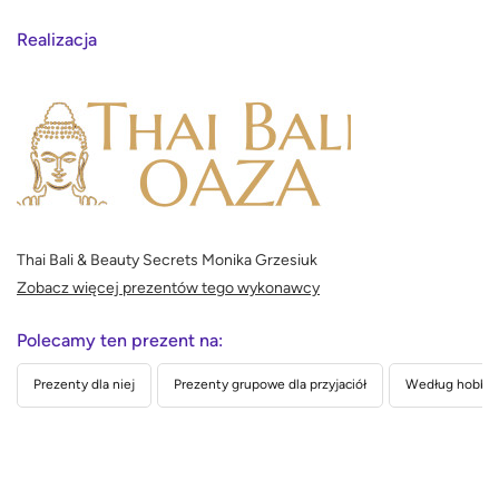
Realizacja
Thai Bali & Beauty Secrets Monika Grzesiuk
Zobacz więcej prezentów tego wykonawcy
Polecamy ten prezent na:
Prezenty dla niej
Prezenty grupowe dla przyjaciół
Według hobby 