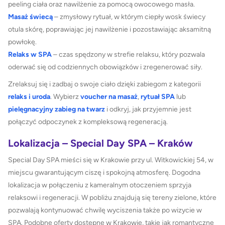
peeling ciała oraz nawilżenie za pomocą owocowego masła.
Masaż świecą
– zmysłowy rytuał, w którym ciepły wosk świecy
otula skórę, poprawiając jej nawilżenie i pozostawiając aksamitną
powłokę.
Relaks w SPA
– czas spędzony w strefie relaksu, który pozwala
oderwać się od codziennych obowiązków i zregenerować siły.
Zrelaksuj się i zadbaj o swoje ciało dzięki zabiegom z kategorii
relaks i uroda
. Wybierz
voucher na masaż
,
rytuał SPA
lub
pielęgnacyjny zabieg na twarz
i odkryj, jak przyjemnie jest
połączyć odpoczynek z kompleksową regeneracją.
Lokalizacja – Special Day SPA – Kraków
Special Day SPA mieści się w Krakowie przy ul. Witkowickiej 54, w
miejscu gwarantującym ciszę i spokojną atmosferę. Dogodna
lokalizacja w połączeniu z kameralnym otoczeniem sprzyja
relaksowi i regeneracji. W pobliżu znajdują się tereny zielone, które
pozwalają kontynuować chwilę wyciszenia także po wizycie w
SPA. Podobne oferty dostępne w Krakowie, takie jak romantyczne