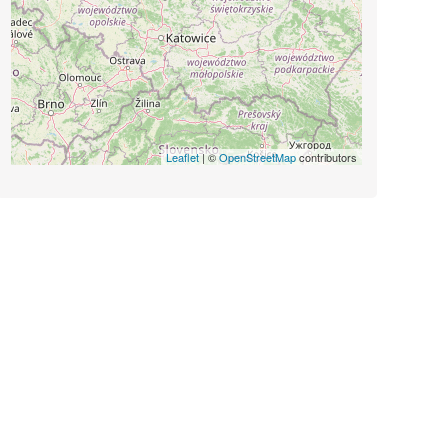
Leaflet
| ©
OpenStreetMap
contributors