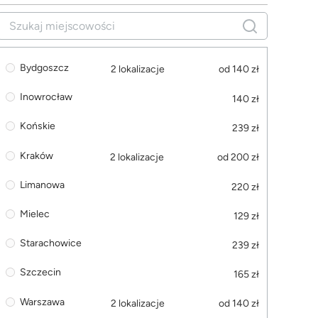
Bydgoszcz
2 lokalizacje
od 140 zł
Inowrocław
140 zł
Końskie
239 zł
Kraków
2 lokalizacje
od 200 zł
Limanowa
220 zł
Mielec
129 zł
Starachowice
239 zł
Szczecin
165 zł
Warszawa
2 lokalizacje
od 140 zł