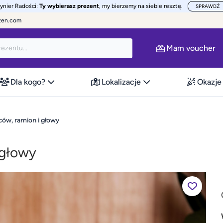
żynier Radości:
Ty wybierasz prezent
, my bierzemy na siebie resztę.
SPRAWDŹ
zen.com
Mam voucher
Dla kogo?
Lokalizacje
Okazje
eców, ramion i głowy
 głowy