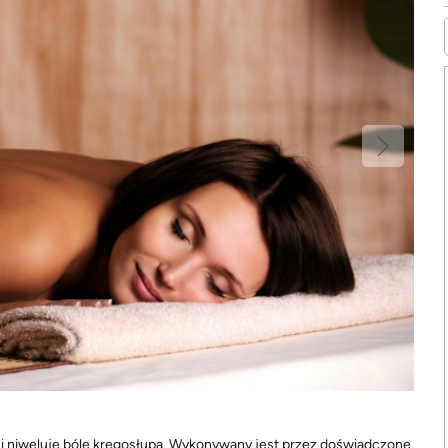
ło i niweluje bóle kręgosłupa. Wykonywany jest przez doświadczone