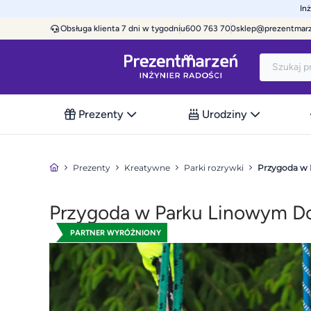
In
Obsługa klienta 7 dni w tygodniu
600 763 700
sklep@prezentmar
Prezenty
Urodziny
Prezenty
Kreatywne
Parki rozrywki
Przygoda w 
Przygoda w Parku Linowym Do
PARTNER WYRÓŻNIONY