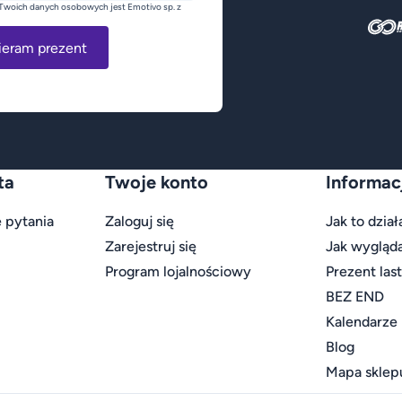
Twoich danych osobowych jest Emotivo sp. z
ieram prezent
ta
Twoje konto
Informac
 pytania
Zaloguj się
Jak to dział
Zarejestruj się
Jak wygląd
Program lojalnościowy
Prezent las
BEZ END
Kalendarze
Blog
Mapa sklep