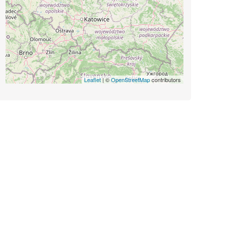
Leaflet
| ©
OpenStreetMap
contributors