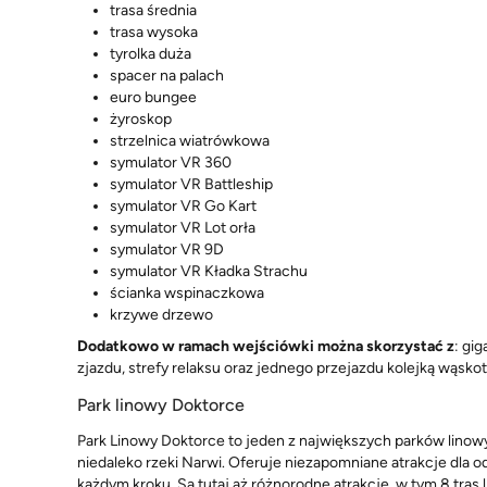
trasa średnia
trasa wysoka
tyrolka duża
spacer na palach
euro bungee
żyroskop
strzelnica wiatrówkowa
symulator VR 360
symulator VR Battleship
symulator VR Go Kart
symulator VR Lot orła
symulator VR 9D
symulator VR Kładka Strachu
ścianka wspinaczkowa
krzywe drzewo
Dodatkowo w ramach wejściówki można skorzystać z
: gi
zjazdu, strefy relaksu oraz jednego przejazdu kolejką wąsko
Park linowy Doktorce
Park Linowy Doktorce to jeden z największych parków linow
niedaleko rzeki Narwi. Oferuje niezapomniane atrakcje dla 
każdym kroku. Są tutaj aż różnorodne atrakcje, w tym 8 tras