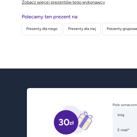
Zobacz więcej prezentów tego wykonawcy
Polecamy ten prezent na:
Prezenty dla niego
Prezenty dla niej
Prezenty grupowe 
Pole oznaczon
Imię
30
zł
E-mail*