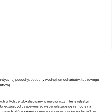
gantycznej poduchy, poduchy wodnej, dmuchańców, tęczowego
torową.
ych w Polsce, zlokalizowany w malowniczym lesie iglastym
odwiedzających, zapewniając wspaniałą zabawę i emocje na
 linowych, które zapewnią niezapomniane przeżycia dla osób w