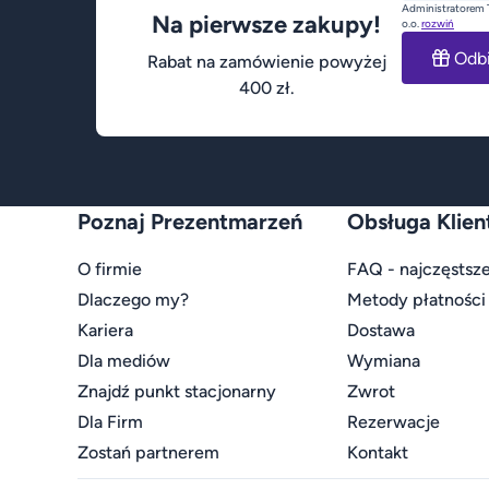
Administratorem 
Na pierwsze zakupy!
o.o.
rozwiń
Odb
Rabat na zamówienie powyżej
400 zł.
Poznaj Prezentmarzeń
Obsługa Klien
O firmie
FAQ - najczęstsze
Dlaczego my?
Metody płatności
Kariera
Dostawa
Dla mediów
Wymiana
Znajdź punkt stacjonarny
Zwrot
Dla Firm
Rezerwacje
Zostań partnerem
Kontakt