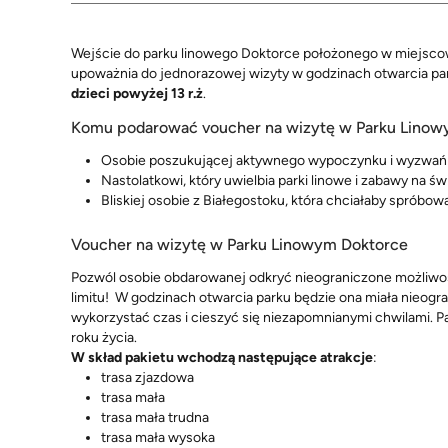
Wejście do parku linowego Doktorce położonego w miejscowo
upoważnia do jednorazowej wizyty w godzinach otwarcia parku 
dzieci powyżej 13 r.ż
.
Komu podarować voucher na wizytę w Parku Linow
Osobie poszukującej aktywnego wypoczynku i wyzwań
Nastolatkowi, który uwielbia parki linowe i zabawy na 
Bliskiej osobie z Białegostoku, która chciałaby spróbo
Voucher na wizytę w Parku Linowym Doktorce
Pozwól osobie obdarowanej odkryć nieograniczone możliwoś
limitu! W godzinach otwarcia parku będzie ona miała nieogra
wykorzystać czas i cieszyć się niezapomnianymi chwilami. P
roku życia.
W skład pakietu wchodzą następujące atrakcje
:
trasa zjazdowa
trasa mała
trasa mała trudna
trasa mała wysoka