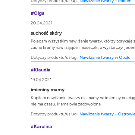
Dotyczy produktu/usługi:
Nawilżanie twarzy – Radom
#Olga
20.04.2021
suchość skóry
Polecam wszystkim nawilżanie twarzy, którzy borykają si
żadne kremy nawilżające i maseczki, a wystarczył jeden
Dotyczy produktu/usługi:
Nawilżanie twarzy w Opolu
#Klaudia
19.04.2021
imieniny mamy
Kupiłam nawilżanie twarzy dla mamy na imieniny bo cią
nie ma czasu. Mama była zadowolona.
Dotyczy produktu/usługi:
Nawilżanie twarzy – Ostrowi
#Karolina