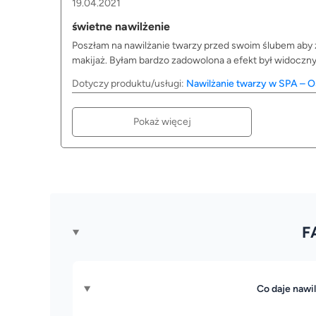
19.04.2021
świetne nawilżenie
Poszłam na nawilżanie twarzy przed swoim ślubem aby z
makijaż. Byłam bardzo zadowolona a efekt był widoczn
Dotyczy produktu/usługi:
Nawilżanie twarzy w SPA – O
Pokaż więcej
F
Co daje nawi