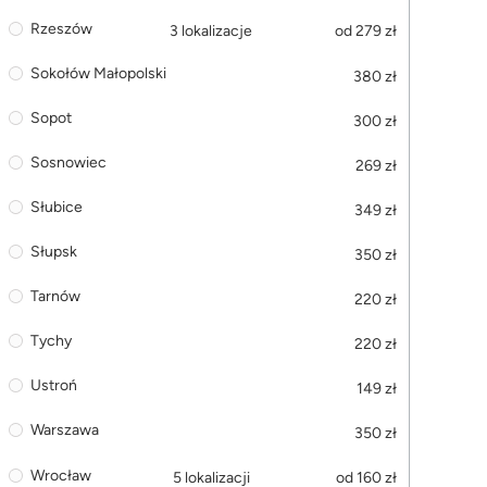
Rzeszów
3 lokalizacje
od 279 zł
Sokołów Małopolski
380 zł
Sopot
300 zł
Sosnowiec
269 zł
Słubice
349 zł
Słupsk
350 zł
Tarnów
220 zł
Tychy
220 zł
Ustroń
149 zł
Warszawa
350 zł
Wrocław
5 lokalizacji
od 160 zł