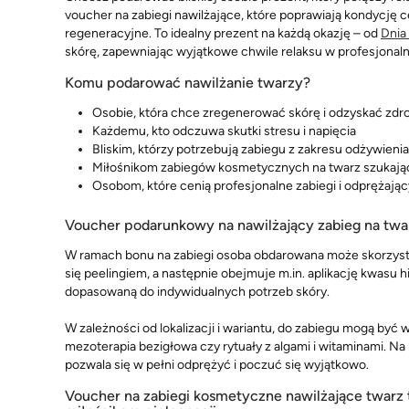
voucher na zabiegi nawilżające, które poprawiają kondycję ce
regeneracyjne. To idealny prezent na każdą okazję – od
Dnia
skórę, zapewniając wyjątkowe chwile relaksu w profesjona
Komu podarować nawilżanie twarzy?
Osobie, która chce zregenerować skórę i odzyskać zd
Każdemu, kto odczuwa skutki stresu i napięcia
Bliskim, którzy potrzebują zabiegu z zakresu odżywienia 
Miłośnikom zabiegów kosmetycznych na twarz szukają
Osobom, które cenią profesjonalne zabiegi i odprężający
Voucher podarunkowy na nawilżający zabieg na tw
W ramach bonu na zabiegi osoba obdarowana może skorzysta
się peelingiem, a następnie obejmuje m.in. aplikację kwasu
dopasowaną do indywidualnych potrzeb skóry.
W zależności od lokalizacji i wariantu, do zabiegu mogą być
mezoterapia bezigłowa czy rytuały z algami i witaminami. Na 
pozwala się w pełni odprężyć i poczuć się wyjątkowo.
Voucher na zabiegi kosmetyczne nawilżające twarz 