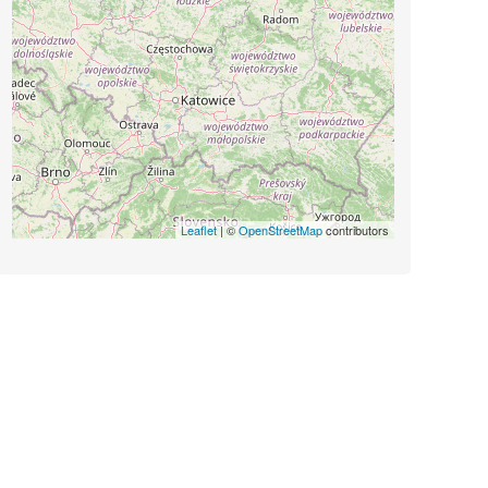
Leaflet
| ©
OpenStreetMap
contributors