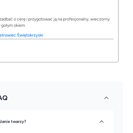
adbać o cerę i przygotować ją na profesjonalny, wieczorny
y gołym okiem.
strowiec Świętokrzyski
AQ
lżanie twarzy?