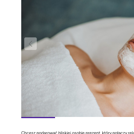
Chcesz podarować bliskiej osobie prezent, który połączy rela