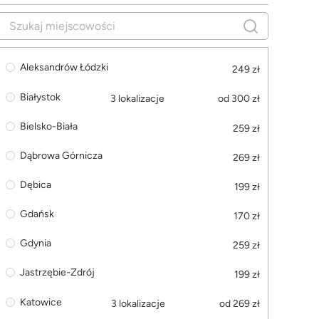
Aleksandrów Łódzki
249 zł
Białystok
3 lokalizacje
od 300 zł
Bielsko-Biała
259 zł
Dąbrowa Górnicza
269 zł
Dębica
199 zł
Gdańsk
170 zł
Gdynia
259 zł
Jastrzębie-Zdrój
199 zł
Katowice
3 lokalizacje
od 269 zł