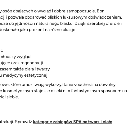
eby osób dbających o wygląd i dobre samopoczucie. Bon
acji i pozwala obdarować bliskich luksusowym doświadczeniem.
e do jędrności i naturalnego blasku. Dzięki szerokiej ofercie i
oskonałe jako prezent na różne okazje.
ść
 młodszy wygląd
ujące oraz regeneracji
zasem także ciała i twarzy
esu medycyny estetycznej
owe, które umożliwiają wykorzystanie vouchera na dowolny
nie kosmetycznym staje się dzięki nim fantastycznym sposobem na
ci siebie.
trakcji. Sprawdź
kategorię zabiegów SPA na twarz i ciało