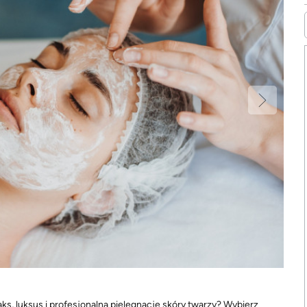
ks, luksus i profesjonalną pielęgnację skóry twarzy? Wybierz