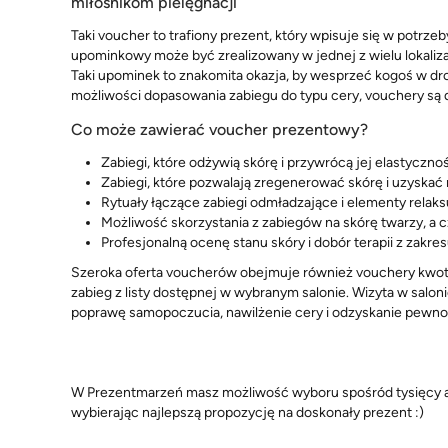
miłośnikom pielęgnacji
Taki voucher to trafiony prezent, który wpisuje się w potrz
upominkowy może być zrealizowany w jednej z wielu lokaliz
Taki upominek to znakomita okazja, by wesprzeć kogoś w drodz
możliwości dopasowania zabiegu do typu cery, vouchery są d
Co może zawierać voucher prezentowy?
Zabiegi, które odżywią skórę i przywrócą jej elastyczno
Zabiegi, które pozwalają zregenerować skórę i uzyskać
Rytuały łączące zabiegi odmładzające i elementy relaks
Możliwość skorzystania z zabiegów na skórę twarzy, a c
Profesjonalną ocenę stanu skóry i dobór terapii z zakr
Szeroka oferta voucherów obejmuje również vouchery kwot
zabieg z listy dostępnej w wybranym salonie. Wizyta w salo
poprawę samopoczucia, nawilżenie cery i odzyskanie pewnoś
W Prezentmarzeń masz możliwość wyboru spośród tysięcy a
wybierając najlepszą propozycję na doskonały prezent :)