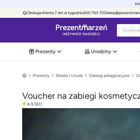
In
Obsługa klienta 7 dni w tygodniu
600 763 700
sklep@prezentmar
Prezenty
Urodziny
Prezenty
Relaks i Uroda
Zabiegi pielęgnacyjne
Za
Voucher na zabiegi kosmetycz
4.9
(61)