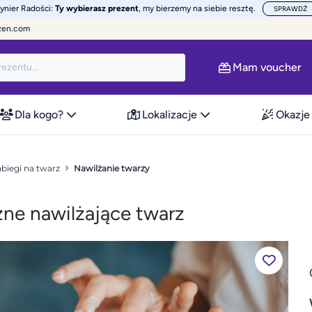
żynier Radości:
Ty wybierasz prezent
, my bierzemy na siebie resztę.
SPRAWDŹ
zen.com
Mam voucher
Dla kogo?
Lokalizacje
Okazje
biegi na twarz
Nawilżanie twarzy
ne nawilżające twarz