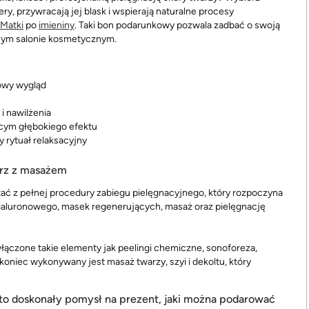
ry, przywracają jej blask i wspierają naturalne procesy
 Matki
po
imieniny
. Taki bon podarunkowy pozwala zadbać o swoją
lnym salonie kosmetycznym.
rowy wygląd
i nawilżenia
cym głębokiego efektu
 rytuał relaksacyjny
arz z masażem
ć z pełnej procedury zabiegu pielęgnacyjnego, który rozpoczyna
 hialuronowego, masek regenerujących, masaż oraz pielęgnację
 włączone takie elementy jak peelingi chemiczne, sonoforeza,
koniec wykonywany jest masaż twarzy, szyi i dekoltu, który
to doskonały pomysł na prezent, jaki można podarować