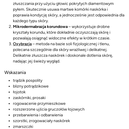
złuszczania przy użyciu głowic pokrytych diamentowym
pyłem. Skutecznie usuwa martwe komórki naskórka i
poprawia kondycję skóry, a jednocześnie jest odpowiednia dla
każdego typu skóry.
Mikrodermabrazja korundowa
– wykorzystuje drobne
kryształy korundu, które dokładnie oczyszczają skórę i
pozwalają osiągnąć widoczne efekty w krótkim czasie.
Oxybrazja
– metoda na bazie soli fizjologicznej i tlenu,
polecana szczególnie dla skóry wrażliwej i delikatnej.
Delikatnie złuszcza naskórek i doskonale dotlenia skórę,
nadając jej świeży wygląd.
Wskazania
trądzik pospolity
blizny potrądzikowe
łojotok
zaskórniki, prosaki
rogowacenie przymieszkowe
rozszerzone ujścia gruczołów łojowych
przebarwienia i odbarwienia
szorstki, zrogowaciały naskórek
zmarszczki