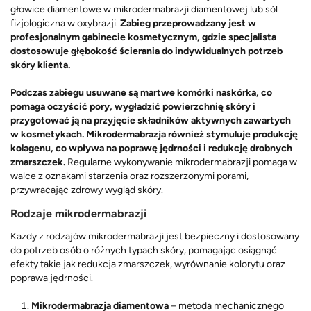
głowice diamentowe w mikrodermabrazji diamentowej lub sól
fizjologiczna w oxybrazji.
Zabieg przeprowadzany jest w
profesjonalnym gabinecie kosmetycznym, gdzie specjalista
dostosowuje głębokość ścierania do indywidualnych potrzeb
skóry klienta.
Podczas zabiegu usuwane są martwe komórki naskórka, co
pomaga oczyścić pory, wygładzić powierzchnię skóry i
przygotować ją na przyjęcie składników aktywnych zawartych
w kosmetykach. Mikrodermabrazja również stymuluje produkcję
kolagenu, co wpływa na poprawę jędrności i redukcję drobnych
zmarszczek.
Regularne wykonywanie mikrodermabrazji pomaga w
walce z oznakami starzenia oraz rozszerzonymi porami,
przywracając zdrowy wygląd skóry.
Rodzaje mikrodermabrazji
Każdy z rodzajów mikrodermabrazji jest bezpieczny i dostosowany
do potrzeb osób o różnych typach skóry, pomagając osiągnąć
efekty takie jak redukcja zmarszczek, wyrównanie kolorytu oraz
poprawa jędrności.
Mikrodermabrazja diamentowa
– metoda mechanicznego