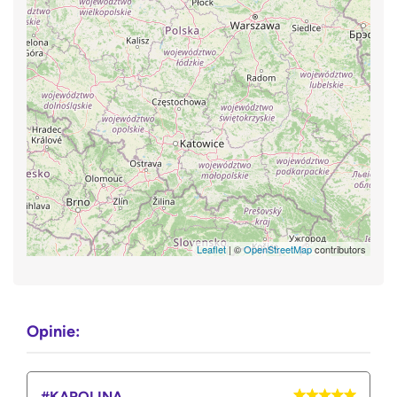
Leaflet
| ©
OpenStreetMap
contributors
Opinie:
#KAROLINA