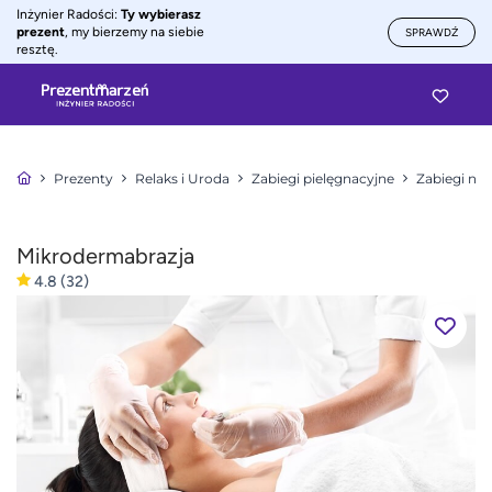
Inżynier Radości:
Ty wybierasz
prezent
, my bierzemy na siebie
SPRAWDŹ
resztę.
Prezenty
Relaks i Uroda
Zabiegi pielęgnacyjne
Zabiegi na 
Mikrodermabrazja
4.8
(32)