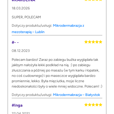
18.03.2026
SUPER, POLECAM
Dotyczy produktu/usługi:
Mikrodermabrazja z
mezoterapią – Lublin
#- -
08.12.2023
Polecam bardzo! Zaraz po zabiegu buźka wyglądała tak
jakbym nałożyła lekki podkład na nią. :) po zabiegu
złuszczania a później po masażu (w tym karku i łopatek,
no coś cudownego) i po maseczce wyglądała bardzo
promiennie, lekko. Była mięciutka, moje liczne
niedoskonałości były o wiele mniej widoczne. Polecam! :)
Dotyczy produktu/usługi:
Mikrodermabrazja – Białystok
#Inga
22.04.2021