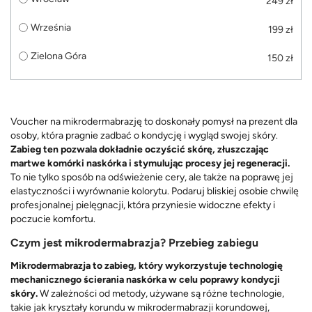
249 zł
Września
199 zł
Zielona Góra
150 zł
Voucher na mikrodermabrazję to doskonały pomysł na prezent dla
osoby, która pragnie zadbać o kondycję i wygląd swojej skóry.
Zabieg ten pozwala dokładnie oczyścić skórę, złuszczając
martwe komórki naskórka i stymulując procesy jej regeneracji.
To nie tylko sposób na odświeżenie cery, ale także na poprawę jej
elastyczności i wyrównanie kolorytu. Podaruj bliskiej osobie chwilę
profesjonalnej pielęgnacji, która przyniesie widoczne efekty i
poczucie komfortu.
Czym jest mikrodermabrazja? Przebieg zabiegu
Mikrodermabrazja to zabieg, który wykorzystuje technologię
mechanicznego ścierania naskórka w celu poprawy kondycji
skóry.
W zależności od metody, używane są różne technologie,
takie jak kryształy korundu w mikrodermabrazji korundowej,