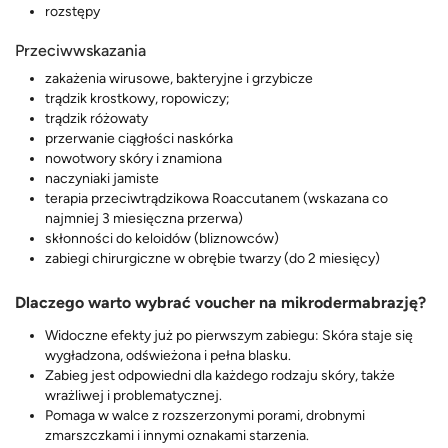
rozstępy
Przeciwwskazania
zakażenia wirusowe, bakteryjne i grzybicze
trądzik krostkowy, ropowiczy;
trądzik różowaty
przerwanie ciągłości naskórka
nowotwory skóry i znamiona
naczyniaki jamiste
terapia przeciwtrądzikowa Roaccutanem (wskazana co
najmniej 3 miesięczna przerwa)
skłonności do keloidów (bliznowców)
zabiegi chirurgiczne w obrębie twarzy (do 2 miesięcy)
Dlaczego warto wybrać voucher na mikrodermabrazję?
Widoczne efekty już po pierwszym zabiegu: Skóra staje się
wygładzona, odświeżona i pełna blasku.
Zabieg jest odpowiedni dla każdego rodzaju skóry, także
wrażliwej i problematycznej.
Pomaga w walce z rozszerzonymi porami, drobnymi
zmarszczkami i innymi oznakami starzenia.