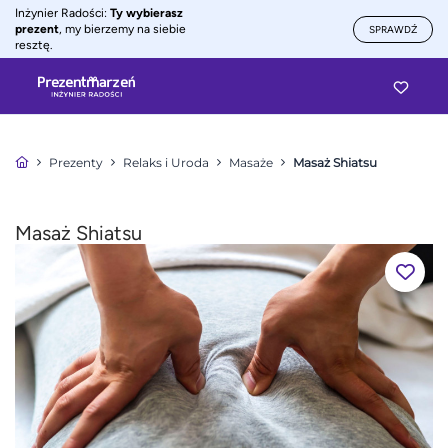
Inżynier Radości:
Ty wybierasz
prezent
, my bierzemy na siebie
SPRAWDŹ
resztę.
Prezenty
Relaks i Uroda
Masaże
Masaż Shiatsu
Masaż Shiatsu