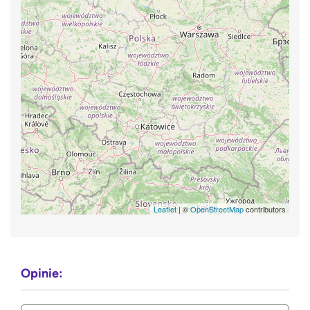
Leaflet
| ©
OpenStreetMap
contributors
Opinie: