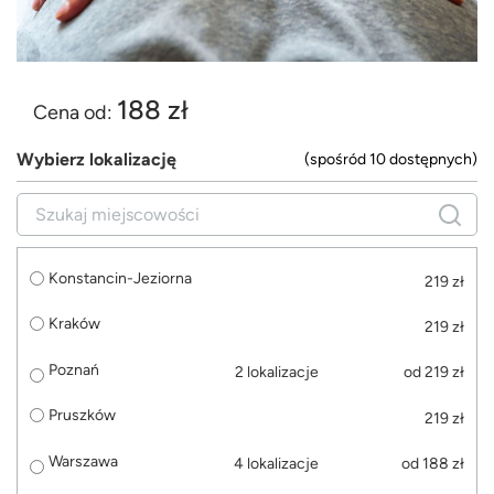
188 zł
Cena od:
Wybierz lokalizację
(spośród 10 dostępnych)
Konstancin-Jeziorna
219 zł
Kraków
219 zł
Poznań
2 lokalizacje
od 219 zł
Pruszków
219 zł
Warszawa
4 lokalizacje
od 188 zł