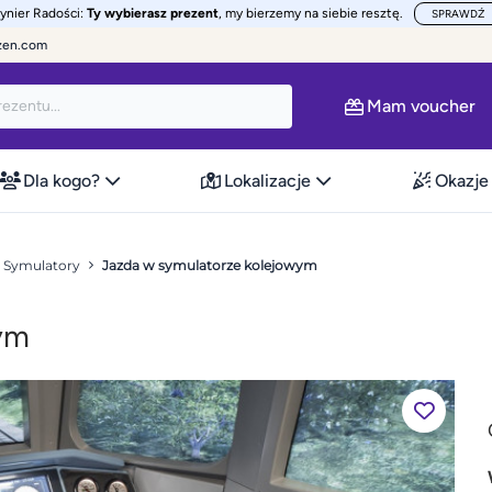
żynier Radości:
Ty wybierasz prezent
, my bierzemy na siebie resztę.
SPRAWDŹ
zen.com
Mam voucher
Dla kogo?
Lokalizacje
Okazje
Symulatory
Jazda w symulatorze kolejowym
ym