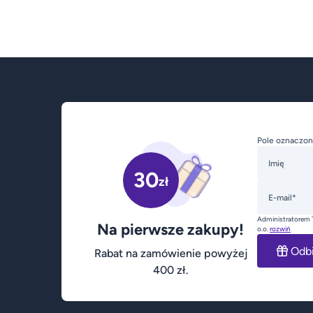
Pole oznaczon
Imię
30
zł
E-mail*
Administratorem 
Na pierwsze zakupy!
o.o.
rozwiń
Odb
Rabat na zamówienie powyżej
400 zł.