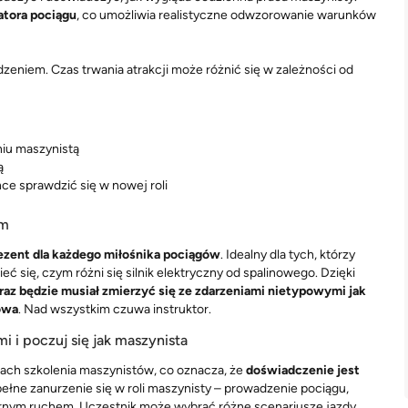
atora pociągu
, co umożliwia realistyczne odwzorowanie warunków
eniem. Czas trwania atrakcji może różnić się w zależności od
niu maszynistą
ą
ce sprawdzić się w nowej roli
em
rezent dla każdego miłośnika pociągów
. Idealny dla tych, którzy
ć się, czym różni się silnik elektryczny od spalinowego. Dzięki
raz będzie musiał zmierzyć się ze zdarzeniami nietypowymi jak
jowa
. Nad wszystkim czuwa instruktor.
 i poczuj się jak maszynista
ach szkolenia maszynistów, co oznacza, że
doświadczenie jest
ełne zanurzenie się w roli maszynisty – prowadzenie pociągu,
urnym ruchem. Uczestnik może wybrać różne scenariusze jazdy,