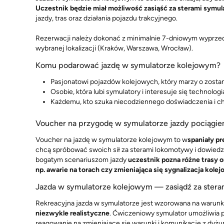
Uczestnik będzie miał możliwość zasiąść za sterami symul
jazdy, tras oraz działania pojazdu trakcyjnego.
Rezerwacji należy dokonać z minimalnie 7-dniowym wyprzedz
wybranej lokalizacji (Kraków, Warszawa, Wrocław).
Komu podarować jazdę w symulatorze kolejowym?
Pasjonatowi pojazdów kolejowych, który marzy o zosta
Osobie, która lubi symulatory i interesuje się technologi
Każdemu, kto szuka niecodziennego doświadczenia i ch
Voucher na przygodę w symulatorze jazdy pociągi
Voucher na jazdę w symulatorze kolejowym to w
spaniały p
chcą spróbować swoich sił za sterami lokomotywy i dowiedzie
bogatym scenariuszom jazdy
uczestnik pozna różne trasy o
np. awarie na torach czy zmieniająca się sygnalizacja kole
Jazda w symulatorze kolejowym — zasiądź za sterami
Rekreacyjna jazda w symulatorze jest wzorowana na warunk
niezwykle realistyczne
. Ćwiczeniowy symulator umożliwia p
reagowanie na zmieniające się warunki i komunikację z dyż