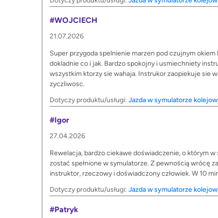
Dotyczy produktu/usługi:
Jazda w symulatorze kolejo
#WOJCIECH
21.07.2026
Super przygoda spelnienie marzen pod czujnym okiem ba
dokladnie co i jak. Bardzo spokojny i usmiechniety in
wszystkim ktorzy sie wahaja. Instrukor zaopiekuje sie 
zyczliwosc.
Dotyczy produktu/usługi:
Jazda w symulatorze kolejo
#Igor
27.04.2026
Rewelacja, bardzo ciekawe doświadczenie, o którym w 
zostać spełnione w symulatorze. Z pewnością wrócę za 
instruktor, rzeczowy i doświadczony człowiek. W 10 m
Dotyczy produktu/usługi:
Jazda w symulatorze kolejo
#Patryk