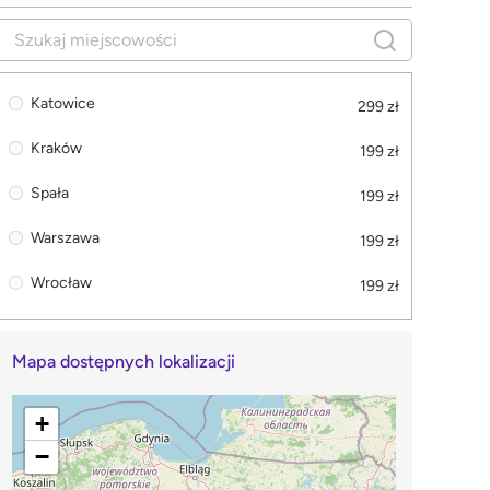
Katowice
299 zł
Kraków
199 zł
Spała
199 zł
Warszawa
199 zł
Wrocław
199 zł
Mapa dostępnych lokalizacji
+
−