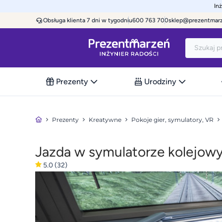
In
Obsługa klienta 7 dni w tygodniu
600 763 700
sklep@prezentmar
Prezenty
Urodziny
Prezenty
Kreatywne
Pokoje gier, symulatory, VR
Jazda w symulatorze kolejow
5.0
(32)