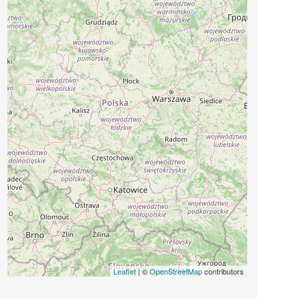
Leaflet
| ©
OpenStreetMap
contributors