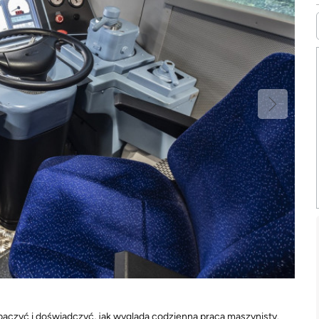
baczyć i doświadczyć, jak wygląda codzienna praca maszynisty.