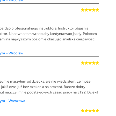
wym – Wrocław
rdzo profesjonalnego instruktora. Instruktor objasnia
struktor. Napewno tam wroce aby kontynuowac jazdy. Polecam
wami na najwyzszym poziomie okazujac anielska cierpliwosc i
wym – Wrocław
sumie marzyłem od dziecka, ale nie wiedziałem, że może
jakiś czas już bez czekania na prezent. Bardzo dobry
inut nauczył mnie podstawowych zasad pracy na ET22. Dzięki!
wym – Warszawa