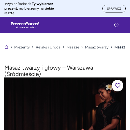
Inżynier Radości:
Ty wybierasz
prezent
, my bierzemy na siebie
SPRAWDŹ
resztę.
Prezenty
Relaks i Uroda
Masaże
Masaż twarzy
Masaż tw
Masaż twarzy i głowy – Warszawa
(Śródmieście)