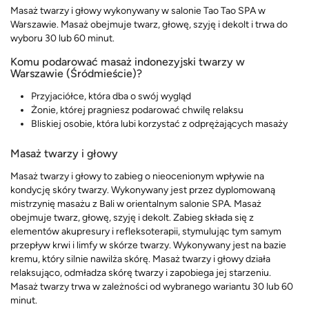
Masaż twarzy i głowy wykonywany w salonie Tao Tao SPA w
Warszawie. Masaż obejmuje twarz, głowę, szyję i dekolt i trwa do
wyboru 30 lub 60 minut.
Komu podarować masaż indonezyjski twarzy w
Warszawie (Śródmieście)?
Przyjaciółce, która dba o swój wygląd
Żonie, której pragniesz podarować chwilę relaksu
Bliskiej osobie, która lubi korzystać z odprężających masaży
Masaż twarzy i głowy
Masaż twarzy i głowy to zabieg o nieocenionym wpływie na
kondycję skóry twarzy. Wykonywany jest przez dyplomowaną
mistrzynię masażu z Bali w orientalnym salonie SPA. Masaż
obejmuje twarz, głowę, szyję i dekolt. Zabieg składa się z
elementów akupresury i refleksoterapii, stymulując tym samym
przepływ krwi i limfy w skórze twarzy. Wykonywany jest na bazie
kremu, który silnie nawilża skórę. Masaż twarzy i głowy działa
relaksująco, odmładza skórę twarzy i zapobiega jej starzeniu.
Masaż twarzy trwa w zależności od wybranego wariantu 30 lub 60
minut.