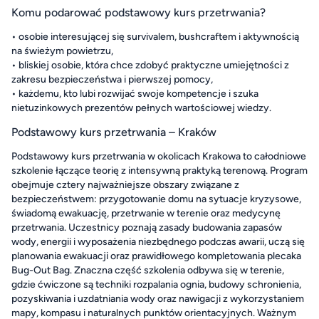
Komu podarować podstawowy kurs przetrwania?
• osobie interesującej się survivalem, bushcraftem i aktywnością
na świeżym powietrzu,
• bliskiej osobie, która chce zdobyć praktyczne umiejętności z
zakresu bezpieczeństwa i pierwszej pomocy,
• każdemu, kto lubi rozwijać swoje kompetencje i szuka
nietuzinkowych prezentów pełnych wartościowej wiedzy.
Podstawowy kurs przetrwania – Kraków
Podstawowy kurs przetrwania w okolicach Krakowa to całodniowe
szkolenie łączące teorię z intensywną praktyką terenową. Program
obejmuje cztery najważniejsze obszary związane z
bezpieczeństwem: przygotowanie domu na sytuacje kryzysowe,
świadomą ewakuację, przetrwanie w terenie oraz medycynę
przetrwania. Uczestnicy poznają zasady budowania zapasów
wody, energii i wyposażenia niezbędnego podczas awarii, uczą się
planowania ewakuacji oraz prawidłowego kompletowania plecaka
Bug-Out Bag. Znaczna część szkolenia odbywa się w terenie,
gdzie ćwiczone są techniki rozpalania ognia, budowy schronienia,
pozyskiwania i uzdatniania wody oraz nawigacji z wykorzystaniem
mapy, kompasu i naturalnych punktów orientacyjnych. Ważnym