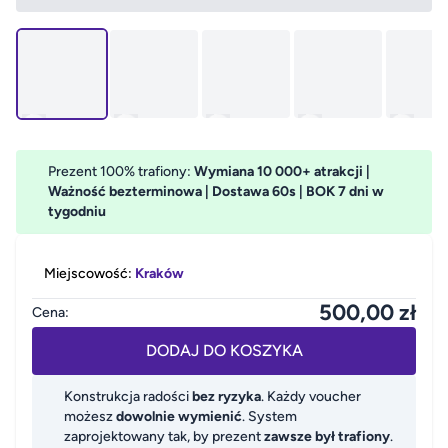
Prezent 100% trafiony:
Wymiana 10 000+ atrakcji |
Ważność bezterminowa | Dostawa 60s | BOK 7 dni w
tygodniu
Miejscowość:
Kraków
500,00 zł
Cena:
Szukaj miejscowości
DODAJ DO KOSZYKA
Konstrukcja radości
bez ryzyka
. Każdy voucher
możesz
dowolnie wymienić
. System
Beskidy
zaprojektowany tak, by prezent
zawsze był trafiony
.