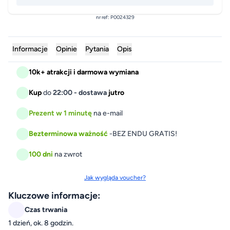
Białystok
nr ref:
P0024329
Bieszczady
Informacje
Opinie
Pytania
Opis
Bydgoszcz
10k+ atrakcji i darmowa wymiana
Gdańsk
Kup
do
22:00 - dostawa
jutro
Kraków
2 lokalizacje lokalizacji do wyboru
Prezent w 1 minutę
na e-mail
Kraków
Bezterminowa ważność
-
BEZ ENDU GRATIS!
Lublin
Kraków
100 dni
na zwrot
Piotrków Trybunalski
2 lokalizacje lokalizacji do wyboru
Jak wygląda voucher?
Piotrków Trybunalski
Poznań
Kluczowe informacje:
Piotrków Trybunalski
Czas trwania
Rzeszów
1 dzień, ok. 8 godzin.