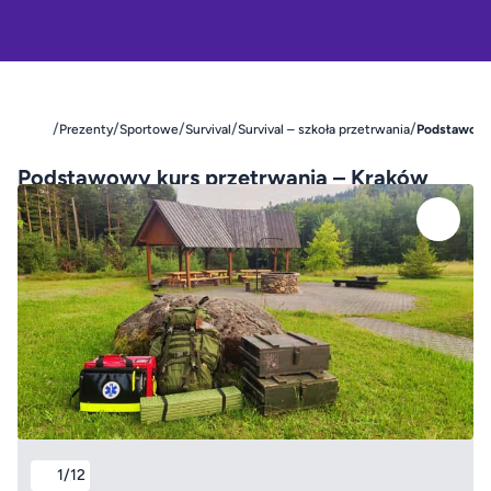
/
/
/
/
/
Prezenty
Sportowe
Survival
Survival – szkoła przetrwania
Podstawowy
Podstawowy kurs przetrwania – Kraków
1/12