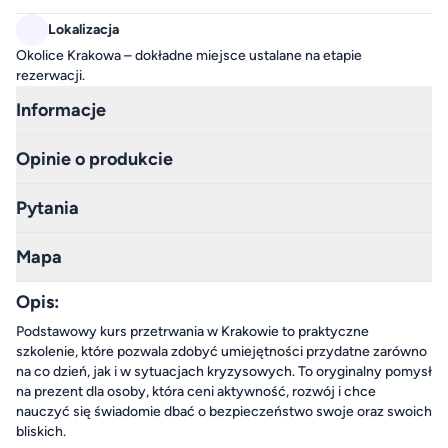
Szczecin
Lokalizacja
Okolice Krakowa – dokładne miejsce ustalane na etapie
Trójmiasto
2 lokalizacje lokalizacji do wyboru
rezerwacji.
Trójmiasto
Informacje
Warszawa
Trójmiasto
Opinie o produkcie
Wrocław
Pytania
wiele lokalizacji
Łódź
Mapa
Opis:
Podstawowy kurs przetrwania w Krakowie to praktyczne
szkolenie, które pozwala zdobyć umiejętności przydatne zarówno
na co dzień, jak i w sytuacjach kryzysowych. To oryginalny pomysł
na prezent dla osoby, która ceni aktywność, rozwój i chce
nauczyć się świadomie dbać o bezpieczeństwo swoje oraz swoich
bliskich.