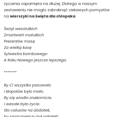
życzenia zapamięta na dłużej. Dlatego w naszym
zestawieniu nie mogło zabraknąć ciekawych pomysłów
na
wierszyki na święta dla chłopaka
.
Świąt wesolutkich
Zmartwień malutkich
Prezentów masę
Za wielką kasę
Sylwestra bombowego
A Roku Nowego jeszcze lepszego.
*******
By Ci wszystko pasowało
i kłopotów było mało.
By się wiodło znakomicie,
i wesołe było życie.
Sto całusów na dodatek,
by smaczniejszy był opłatek!