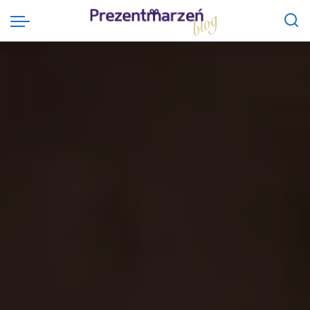
Prezentmarzeń Blog
>
Życzenia
>
Życzenia dla niego
>
Życzenia świąteczne dla chłopaka