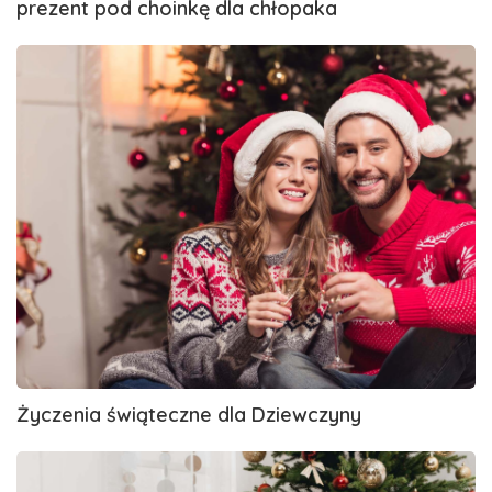
prezent pod choinkę dla chłopaka
Życzenia
świąteczne
dla
Dziewczyny
Życzenia świąteczne dla Dziewczyny
Życzenia
na