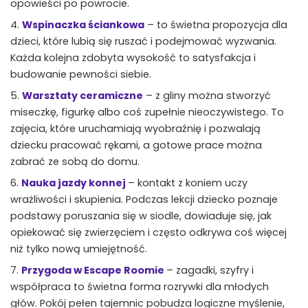
opowieści po powrocie.
Wspinaczka ściankowa
– to świetna propozycja dla
dzieci, które lubią się ruszać i podejmować wyzwania.
Każda kolejna zdobyta wysokość to satysfakcja i
budowanie pewności siebie.
Warsztaty ceramiczne
– z gliny można stworzyć
miseczkę, figurkę albo coś zupełnie nieoczywistego. To
zajęcia, które uruchamiają wyobraźnię i pozwalają
dziecku pracować rękami, a gotowe prace można
zabrać ze sobą do domu.
Nauka jazdy konnej
– kontakt z koniem uczy
wrażliwości i skupienia. Podczas lekcji dziecko poznaje
podstawy poruszania się w siodle, dowiaduje się, jak
opiekować się zwierzęciem i często odkrywa coś więcej
niż tylko nową umiejętność.
Przygoda w Escape Roomie
– zagadki, szyfry i
współpraca to świetna forma rozrywki dla młodych
głów. Pokój pełen tajemnic pobudza logiczne myślenie,