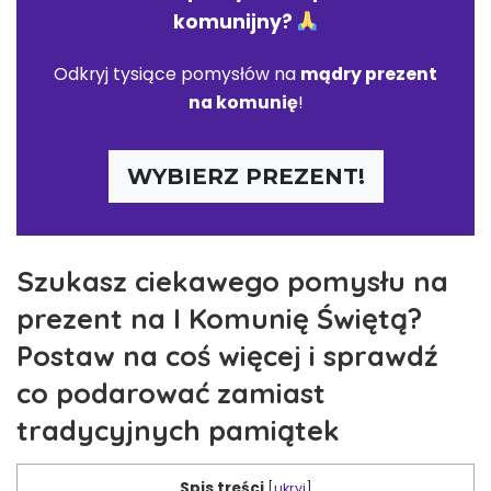
komunijny
?
Odkryj tysiące pomysłów na
mądry prezent
na komunię
!
WYBIERZ PREZENT!
Szukasz ciekawego pomysłu na
prezent na I Komunię Świętą?
Postaw na coś więcej i sprawdź
co podarować zamiast
tradycyjnych pamiątek
Spis treści
[
ukryj
]