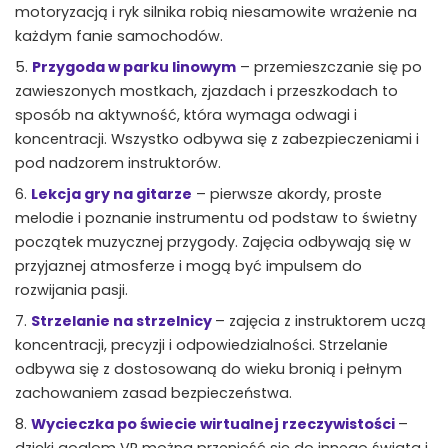
motoryzacją i ryk silnika robią niesamowite wrażenie na
każdym fanie samochodów.
Przygoda w parku linowym
– przemieszczanie się po
zawieszonych mostkach, zjazdach i przeszkodach to
sposób na aktywność, która wymaga odwagi i
koncentracji. Wszystko odbywa się z zabezpieczeniami i
pod nadzorem instruktorów.
Lekcja gry na gitarze
– pierwsze akordy, proste
melodie i poznanie instrumentu od podstaw to świetny
początek muzycznej przygody. Zajęcia odbywają się w
przyjaznej atmosferze i mogą być impulsem do
rozwijania pasji.
Strzelanie na strzelnicy
– zajęcia z instruktorem uczą
koncentracji, precyzji i odpowiedzialności. Strzelanie
odbywa się z dostosowaną do wieku bronią i pełnym
zachowaniem zasad bezpieczeństwa.
Wycieczka po świecie wirtualnej rzeczywistości
–
dzięki goglom VR można przenieść się do innego świata i