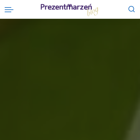
Prezentmarzeń Blog
>
Atrakcje dla dzieci
>
TOP 10 pomysłów na prezent komunijny zamiast pieniędzy, kwiatów i bombonierki. Co podarować dziecku na komunię, by naprawdę je ucieszyć?