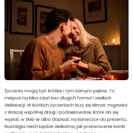
Życzenia mogą być krótkie i tym samym piękne. To
miejsce na kilka zdań bez długich formuł i wielkich
deklaracji. W krótkich życzeniach liczy się klimat: migawka
z Waszej wspólnej drogi i podziękowanie, które da się
wysłać w SMS-ie albo dopisać na karteczce do prezentu.
Nostalgia niech będzie delikatna, jak przewrócenie kartki