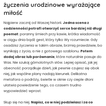
życzenia urodzinowe wyrażające
miłość
Najpierw zacznij od Waszej historii.
Jedna scena z
codzienności potrafi otworzyć serce bardziej niż długi
poemat
: poranny śmiech przy kawie, krótka wiadomość
w ciągu dnia bądź gest, który tylko Wy rozumiecie. Gdy
osadzisz życzenia w takim obrazie, brzmią prawdziwie, bo
wynikają z życia, a nie z gotowego szablonu.
Potem
dodaj obraz lub porównanie
, które naturalnie pasuje do
Was. Nie szukaj górnolotnych słów. Lepiej opisać, jak jej
obecność porządkuje dzień, jak pewnie czujesz się obok
niej, jak wspólne plany nadają kierunek. Delikatna
metafora o podróży, świetle w oknie czy cieple dłoni
ułatwia powiedzenie tego, co czasem trudno
wypowiedzieć wprost.
Skup się na niej.
Napisz, co w niej podziwiasz i za co