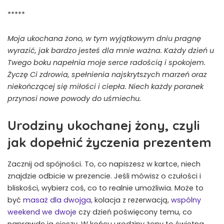
*****
Moja ukochana żono, w tym wyjątkowym dniu pragnę
wyrazić, jak bardzo jesteś dla mnie ważna. Każdy dzień u
Twego boku napełnia moje serce radością i spokojem.
Życzę Ci zdrowia, spełnienia najskrytszych marzeń oraz
niekończącej się miłości i ciepła. Niech każdy poranek
przynosi nowe powody do uśmiechu.
Urodziny ukochanej żony, czyli
jak dopełnić życzenia prezentem
Zacznij od spójności. To, co napiszesz w kartce, niech
znajdzie odbicie w prezencie. Jeśli mówisz o czułości i
bliskości, wybierz coś, co to realnie umożliwia. Może to
być
masaż dla dwojga
, kolacja z rezerwacją,
wspólny
weekend we dwoje
czy dzień poświęcony temu, co
naprawdę ją cieszy. W końcu urodziny żony to świetna