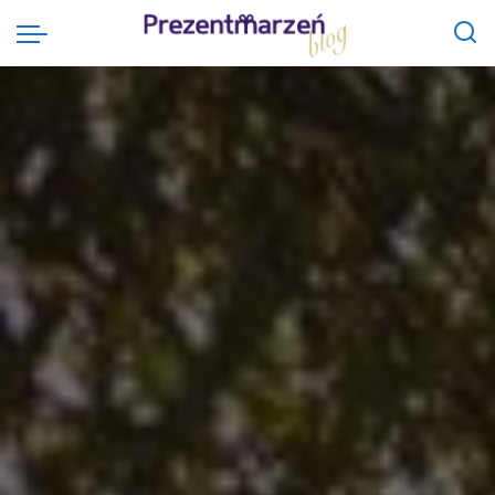
Prezentmarzeń Blog
>
Życzenia
>
Życzenia dla niej
>
Romantyczne życzenia urodzinowe dla żony. Poznaj propozycje pięknych życzeń urodzinowych dla ukochanej osoby