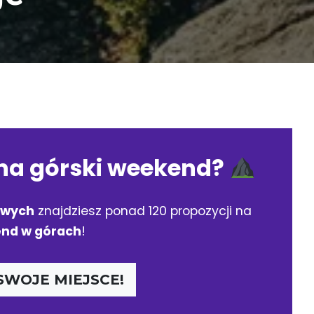
na górski weekend?
owych
znajdziesz ponad 120 propozycji na
nd w górach
!
SWOJE MIEJSCE!