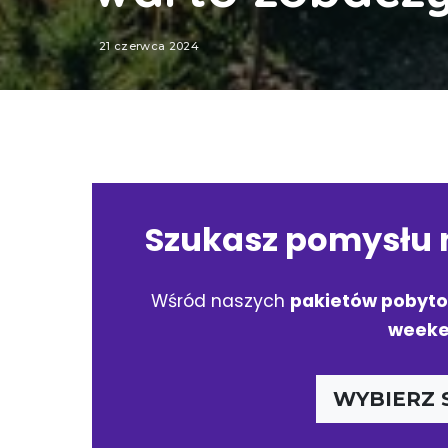
21 czerwca 2024
Ostatnia aktualizacja: 13 grudnia 2024
Szukasz pomysłu 
Wśród naszych
pakietów pobyt
weeke
WYBIERZ 