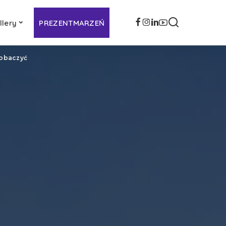
llery
PREZENTMARZEŃ
zobaczyć