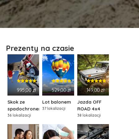
Prezenty na czasie
(1120)
(369)
(1068)
995,00 zł
529,00 zł
149,00 zł
Skok ze
Lot balonem
Jazda OFF
spadochronem
ROAD 4x4
37 lokalizacji
36 lokalizacji
38 lokalizacji