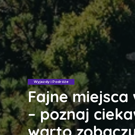
Wyjazdy i Podróże
Fajne miejsca
– poznaj cieka
warto zobacz