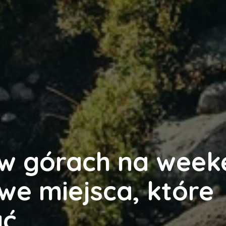
 w górach na wee
we miejsca, które
yć