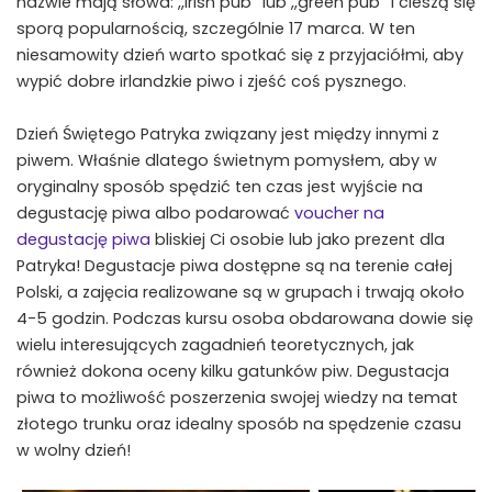
nazwie mają słowa: ,,irish pub’’ lub ,,green pub’’ i cieszą się
sporą popularnością, szczególnie 17 marca. W ten
niesamowity dzień warto spotkać się z przyjaciółmi, aby
wypić dobre irlandzkie piwo i zjeść coś pysznego.
Dzień Świętego Patryka związany jest między innymi z
piwem. Właśnie dlatego świetnym pomysłem, aby w
oryginalny sposób spędzić ten czas jest wyjście na
degustację piwa albo podarować
voucher na
degustację piwa
bliskiej Ci osobie lub jako prezent dla
Patryka! Degustacje piwa dostępne są na terenie całej
Polski, a zajęcia realizowane są w grupach i trwają około
4-5 godzin. Podczas kursu osoba obdarowana dowie się
wielu interesujących zagadnień teoretycznych, jak
również dokona oceny kilku gatunków piw. Degustacja
piwa to możliwość poszerzenia swojej wiedzy na temat
złotego trunku oraz idealny sposób na spędzenie czasu
w wolny dzień!