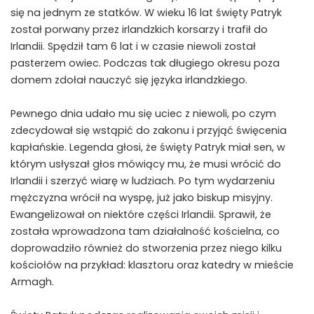
się na jednym ze statków. W wieku 16 lat święty Patryk
został porwany przez irlandzkich korsarzy i trafił do
Irlandii. Spędził tam 6 lat i w czasie niewoli został
pasterzem owiec. Podczas tak długiego okresu poza
top view of a expanse of four-leaf clovers of different height and
domem zdołał nauczyć się języka irlandzkiego.
dimensions
Pewnego dnia udało mu się uciec z niewoli, po czym
zdecydował się wstąpić do zakonu i przyjąć święcenia
kapłańskie. Legenda głosi, że święty Patryk miał sen, w
którym usłyszał głos mówiący mu, że musi wrócić do
Irlandii i szerzyć wiarę w ludziach. Po tym wydarzeniu
mężczyzna wrócił na wyspę, już jako biskup misyjny.
Ewangelizował on niektóre części Irlandii. Sprawił, że
została wprowadzona tam działalność kościelna, co
doprowadziło również do stworzenia przez niego kilku
kościołów na przykład: klasztoru oraz katedry w mieście
Armagh.