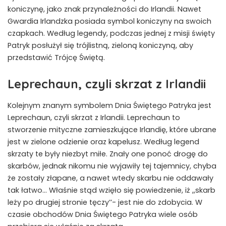
koniczynę, jako znak przynależności do Irlandii. Nawet
Gwardia Irlandzka posiada symbol koniczyny na swoich
czapkach. Według legendy, podczas jednej z misji święty
Patryk posłużył się trójlistną, zieloną koniczyną, aby
przedstawić Trójcę Świętą.
Leprechaun, czyli skrzat z Irlandii
Kolejnym znanym symbolem Dnia Świętego Patryka jest
Leprechaun, czyli skrzat z Irlandii. Leprechaun to
stworzenie mityczne zamieszkujące Irlandię, które ubrane
jest w zielone odzienie oraz kapelusz. Według legend
skrzaty te były niezbyt miłe. Znały one ponoć drogę do
skarbów, jednak nikomu nie wyjawiły tej tajemnicy, chyba
że zostały złapane, a nawet wtedy skarbu nie oddawały
tak łatwo… Właśnie stąd wzięło się powiedzenie, iż ,,skarb
leży po drugiej stronie tęczy’’- jest nie do zdobycia. W
czasie obchodów Dnia Świętego Patryka wiele osób