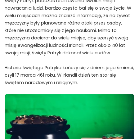
Święty Patryk podczas realizowania swoich misji i
nawracania ludzi, bardzo często bał się o swoje życie. W
wielu miejscach można znaleźć informację, że na żywot
mężczyzny były planowane różne ataki przez osoby,
które nie utożsamiały się z jego naukami. Mimo to
mężczyzna docierał do wielu miejsc, aby szerzyć swoją
misję ewangelizacji ludności Irlandii. Przez około 40 lat
swojej misji, święty Patryk dokonał wielu cudów.
Historia świętego Patryka kończy się z dniem jego śmierci,
czyli 17 marca 461 roku. W Irlandii dzień ten stał się
świętem narodowym i religijnym.