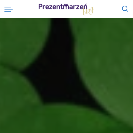
Prezentmarzeń Blog
>
Ciekawostki
>
Dzień Świętego Patryka. Jaka jest jego historia i jak możesz go świętować?