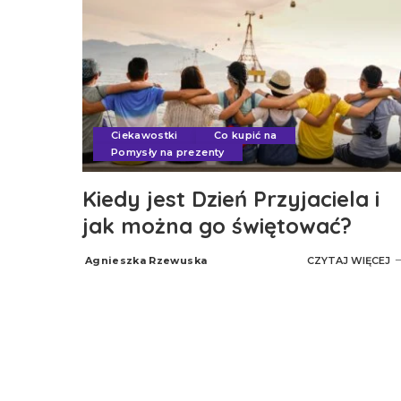
Ciekawostki
Co kupić na
Pomysły na prezenty
Kiedy jest Dzień Przyjaciela i
jak można go świętować?
Agnieszka Rzewuska
CZYTAJ WIĘCEJ
Posted
by