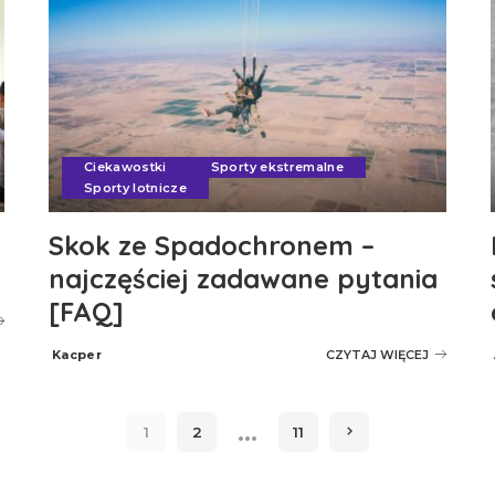
Ciekawostki
Sporty ekstremalne
Sporty lotnicze
Skok ze Spadochronem –
najczęściej zadawane pytania
[FAQ]
Kacper
CZYTAJ WIĘCEJ
Posted
by
…
1
2
11