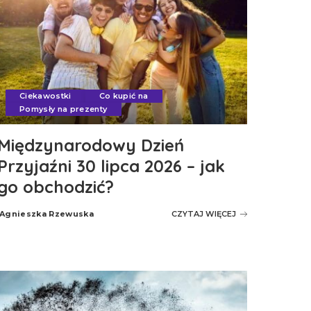
Ciekawostki
Co kupić na
Pomysły na prezenty
Międzynarodowy Dzień
Przyjaźni 30 lipca 2026 – jak
go obchodzić?
Agnieszka Rzewuska
CZYTAJ WIĘCEJ
Posted
by