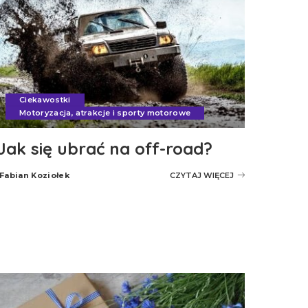
Ciekawostki
Motoryzacja, atrakcje i sporty motorowe
Jak się ubrać na off-road?
Fabian Koziołek
CZYTAJ WIĘCEJ
Posted
by